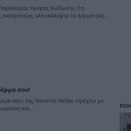
 Παγκόσμιας Ημέρας Κνίδωσης (1η
ς εκστρατείας «Αποκαλύψτε το Δέρμα σας...
δέρμα σου!
μα σας» της Novartis Hellas «τρέχει» με
ΡΟΗ
ωρίαση και...