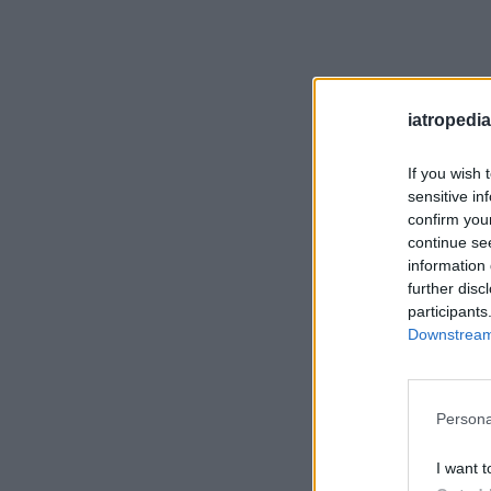
iatropedia
If you wish 
sensitive in
confirm you
continue se
information 
further disc
participants
Downstream 
Persona
I want t