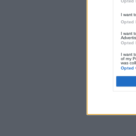
Opted 
I want t
Opted 
I want 
Advertis
Opted 
I want t
of my P
was col
Opted 