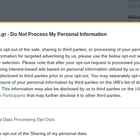
ΕΙΔΗ
Άδων
Σοφά
Κλιν
.gr -
Do Not Process My Personal Information
Υγεί
to opt-out of the sale, sharing to third parties, or processing of your per
formation for targeted advertising by us, please use the below opt-out s
r selection. Please note that after your opt-out request is processed y
ΥΓΕΙ
eing interest-based ads based on personal information utilized by us or
disclosed to third parties prior to your opt-out. You may separately opt-
Πώς 
losure of your personal information by third parties on the IAB’s list of
«πλή
. This information may also be disclosed by us to third parties on the
IA
προσ
Participants
that may further disclose it to other third parties.
l Data Processing Opt Outs
ΕΙΔΗ
Γλυφ
o opt-out of the Sharing of my personal data.
45χρ