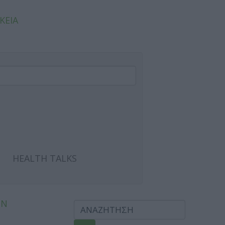
ΚΕΙΑ
HEALTH TALKS
ΩΝ