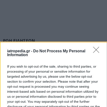
ΡΟΗ ΕΙΔΗΣΕΩΝ
iatropedia.gr -
Do Not Process My Personal
Information
ΕΙΔΗΣΕΙΣ
06 Αυγούστου 2026
20:01
If you wish to opt-out of the sale, sharing to third parties, or
processing of your personal or sensitive information for
ΕΟΔΥ: Σε χαμηλά επίπεδα COVID-19, γρίπη και RSV
targeted advertising by us, please use the below opt-out
section to confirm your selection. Please note that after your
opt-out request is processed you may continue seeing
interest-based ads based on personal information utilized by
us or personal information disclosed to third parties prior to
ΕΙΔΗΣΕΙΣ
06 Αυγούστου 2026
19:30
your opt-out. You may separately opt-out of the further
disclosure of your personal information by third parties on the