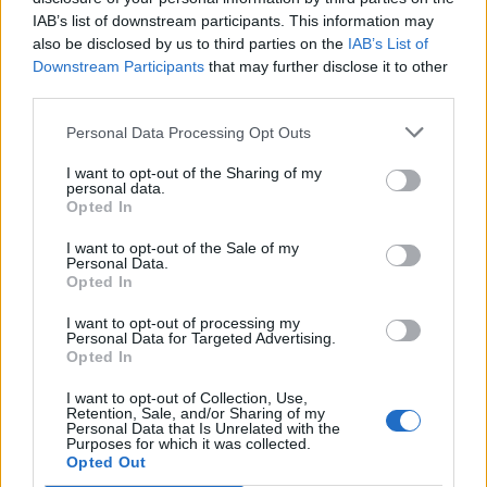
Σαμοθράκη: Αγωνιώδης επιχείρηση διάσωσης
15χρονης – Τραυματίστηκε σε δύσβατο σημείο στη
IAB’s list of downstream participants. This information may
Γριά Βάθρα
also be disclosed by us to third parties on the
IAB’s List of
Downstream Participants
that may further disclose it to other
third parties.
Personal Data Processing Opt Outs
ΥΓΕΙΑ
06 Αυγούστου 2026
19:01
I want to opt-out of the Sharing of my
personal data.
5 σοβαρές λοιμώξεις που μπορεί να πάθουμε από το
Opted In
νερό σε πισίνες, λίμνες και ποτάμια – Μέτρα
προστασίας
I want to opt-out of the Sale of my
Personal Data.
Opted In
I want to opt-out of processing my
Personal Data for Targeted Advertising.
Opted In
I want to opt-out of Collection, Use,
Retention, Sale, and/or Sharing of my
Personal Data that Is Unrelated with the
Purposes for which it was collected.
Opted Out