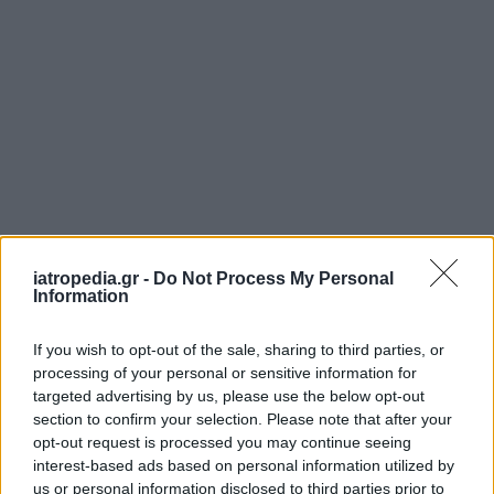
ΡΟΗ ΕΙΔΗΣΕΩΝ
iatropedia.gr -
Do Not Process My Personal
Information
If you wish to opt-out of the sale, sharing to third parties, or
processing of your personal or sensitive information for
ΕΙΔΗΣΕΙΣ
07 Αυγούστου 2026
13:38
targeted advertising by us, please use the below opt-out
section to confirm your selection. Please note that after your
Περιορισμένη η πρόσβαση στην Υγεία για τα τρανς
opt-out request is processed you may continue seeing
άτομα: Τι αποκαλύπτει ευρωπαϊκή μελέτη με
ελληνική συμμετοχή
interest-based ads based on personal information utilized by
us or personal information disclosed to third parties prior to