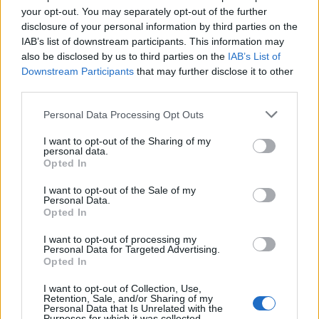
your opt-out. You may separately opt-out of the further
disclosure of your personal information by third parties on the
IAB’s list of downstream participants. This information may
ΕΙΔΗΣΕΙΣ
07 Αυγούστου 2026
12:55
also be disclosed by us to third parties on the
IAB’s List of
Downstream Participants
that may further disclose it to other
ΕΙΝΑΠ: Αιφνιδιαστική απόφαση για το Σισμανόγλειο
third parties.
το εντάσσει στις πρωινές εφημερίες της Αττικής
Personal Data Processing Opt Outs
I want to opt-out of the Sharing of my
personal data.
Opted In
ΠΑΙΔΙ
07 Αυγούστου 2026
12:18
I want to opt-out of the Sale of my
Σταφυλόκοκκος: Η δύσκολη λοίμωξη του
Personal Data.
καλοκαιριού – Τι να προσέχετε, ειδικά στα παιδιά
Opted In
I want to opt-out of processing my
Personal Data for Targeted Advertising.
Opted In
I want to opt-out of Collection, Use,
Retention, Sale, and/or Sharing of my
Personal Data that Is Unrelated with the
Purposes for which it was collected.