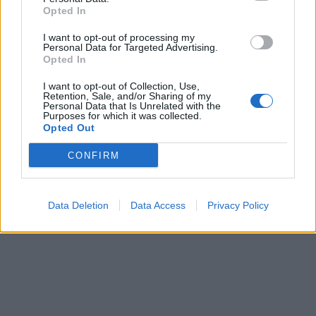
Αττική – Τι ζητά από τις Αρχές
Opted In
I want to opt-out of processing my
Personal Data for Targeted Advertising.
Opted In
ΔΙΑΤΡΟΦΗ
07 Αυγούστου 2026
19:06
I want to opt-out of Collection, Use,
Retention, Sale, and/or Sharing of my
Κεχρί: Πώς μια ενισχυμένη ποικιλία μπορεί να
Personal Data that Is Unrelated with the
«γεμίσει» σίδηρο τα παιδιά, χωρίς παρενέργειες
Purposes for which it was collected.
Opted Out
CONFIRM
Data Deletion
Data Access
Privacy Policy