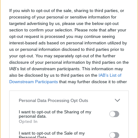
If you wish to opt-out of the sale, sharing to third parties, or
processing of your personal or sensitive information for
targeted advertising by us, please use the below opt-out
section to confirm your selection. Please note that after your
opt-out request is processed you may continue seeing
ΡΟΗ ΕΙΔΗΣΕΩΝ
interest-based ads based on personal information utilized by
us or personal information disclosed to third parties prior to
your opt-out. You may separately opt-out of the further
disclosure of your personal information by third parties on the
IAB’s list of downstream participants. This information may
ΥΓΕΙΑ
07 Αυγούστου 2026
20:01
also be disclosed by us to third parties on the
IAB’s List of
Downstream Participants
that may further disclose it to other
Καύσωνας: Οι κίνδυνοι για όσους κάνουν θεραπεία
third parties.
για διαβήτη και παχυσαρκία
Personal Data Processing Opt Outs
I want to opt-out of the Sharing of my
personal data.
Opted In
ΕΙΔΗΣΕΙΣ
07 Αυγούστου 2026
19:33
I want to opt-out of the Sale of my
ΙΣΑ: «Καμπανάκι» για τον ιό του Δυτικού Νείλου στην
Personal Data.