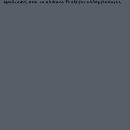
ερεθισμός από το χλώριο; Τι εξηγεί αλλεργιολόγος