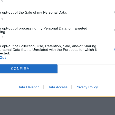
In
Νοσο
εργα
στην
o opt-out of the Sale of my Personal Data.
In
to opt-out of processing my Personal Data for Targeted
ing.
λάδα: Πώς επηρεάζεται το
In
υνεύουν – Πώς να προστατευτείτε
o opt-out of Collection, Use, Retention, Sale, and/or Sharing
ersonal Data that Is Unrelated with the Purposes for which it
η που δημοσιεύθηκε στο περιοδικό
lected.
Out
έκθεση στη σκόνη της ερήμου μπορεί να
CONFIRM
Data Deletion
Data Access
Privacy Policy