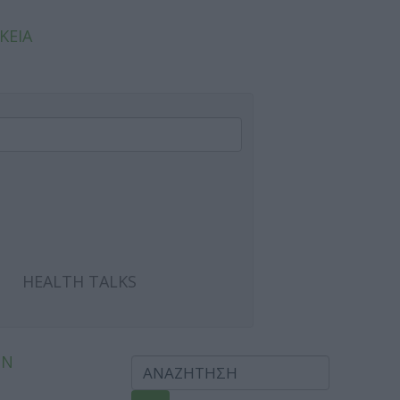
ΚΕΙΑ
HEALTH TALKS
ΩΝ