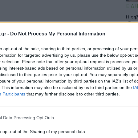
ΕΙΔΗ
Η τη
ιδαν
υγεί
.gr -
Do Not Process My Personal Information
απο
to opt-out of the sale, sharing to third parties, or processing of your per
formation for targeted advertising by us, please use the below opt-out s
r selection. Please note that after your opt-out request is processed y
ΟΜΟ
eing interest-based ads based on personal information utilized by us or
11:3
disclosed to third parties prior to your opt-out. You may separately opt-
τη: Σε ακραία επίπεδα οι
losure of your personal information by third parties on the IAB’s list of
ια την υγεία
Skin
. This information may also be disclosed by us to third parties on the
IA
επιδ
Participants
that may further disclose it to other third parties.
./ώρα μετέφεραν μεγάλες ποσότητες σκόνης
από 
άσιες των ορίων για την...
l Data Processing Opt Outs
ΕΙΔΗ
o opt-out of the Sharing of my personal data.