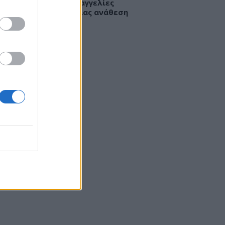
κομείο Νίκαιας: Καταγγελίες
ζομένων για απευθείας ανάθεση
 καθαριότητα