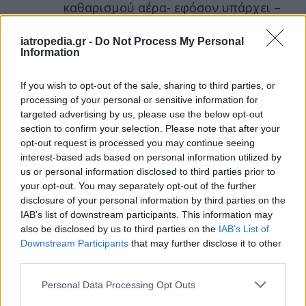
καθαρισμού αέρα- εφόσον υπάρχει –
αλλά και
τον καθαρισμό με υγρό πανί
iatropedia.gr -
Do Not Process My Personal
Information
επιφανειών επαφής, όπως τραπέζια και
πάγκοι.
If you wish to opt-out of the sale, sharing to third parties, or
processing of your personal or sensitive information for
Αφρικανική σκόνη: Μειώστε τη
targeted advertising by us, please use the below opt-out
ρύπανση και στους εσωτερικούς χώρους
section to confirm your selection. Please note that after your
opt-out request is processed you may continue seeing
Τέλος επισημαίνεται ότι πρέπει να
interest-based ads based on personal information utilized by
αποφεύγονται
δραστηριότητες που
us or personal information disclosed to third parties prior to
your opt-out. You may separately opt-out of the further
επιδεινώνουν την ποιότητα του αέρα στους
disclosure of your personal information by third parties on the
εσωτερικούς χώρους,
όπως:
IAB’s list of downstream participants. This information may
also be disclosed by us to third parties on the
IAB’s List of
κάπνισμα,
Downstream Participants
that may further disclose it to other
χρήση ηλεκτρικής σκούπας,
third parties.
μαγείρεμα με γκάζι,
Personal Data Processing Opt Outs
άναμμα κεριών και τζακιών