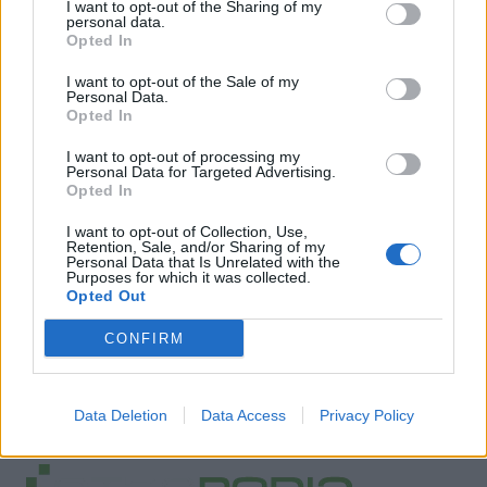
I want to opt-out of the Sharing of my
Τέλος απαιτείται καλή ενυδάτωση με
personal data.
κατανάλωση άφθονου νερού.
Opted In
I want to opt-out of the Sale of my
Personal Data.
Opted In
I want to opt-out of processing my
Personal Data for Targeted Advertising.
Opted In
I want to opt-out of Collection, Use,
Retention, Sale, and/or Sharing of my
Personal Data that Is Unrelated with the
Purposes for which it was collected.
Opted Out
CONFIRM
Facebook
Twitter
Data Deletion
Data Access
Privacy Policy
Tags:
ΑΦΡΙΚΑΝΙΚΗ ΣΚΟΝΗ
,
ΚΡΗΤΗ
,
ΣΚΟΝΗ