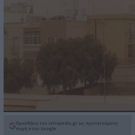
Προσθήκη του iatropedia.gr ως προτεινόμενη
πηγή στην Google