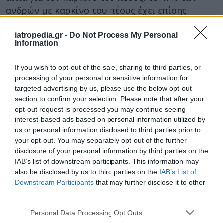
ανδρών με καρκίνο του πέους έχει επίσης
λοιμώξεις από HPV. Τα συμπτώματα του
καρκίνου στο πέος περιλαμβάνουν πληγές,
iatropedia.gr -
Do Not Process My Personal
Information
ερυθρότητα, ερεθισμό, εκκρίσεις, αιμορραγία, ή
εξόγκωμα στο πέος. Ο καρκίνος αυτός μπορεί να
If you wish to opt-out of the sale, sharing to third parties, or
αντιμετωπιστεί είτε μέσω της χειρουργικής
processing of your personal or sensitive information for
επέμβασης για την αφαίρεση του όγκου, είτε με
targeted advertising by us, please use the below opt-out
section to confirm your selection. Please note that after your
ακτινοβολία.
opt-out request is processed you may continue seeing
interest-based ads based on personal information utilized by
Καρκίνος του κόλπου/αιδοίου
us or personal information disclosed to third parties prior to
your opt-out. You may separately opt-out of the further
Ο καρκίνος του κόλπου περιλαμβάνει τόσο τον
disclosure of your personal information by third parties on the
καρκίνο του κολπικού καναλιού, όσο και εκείνον
IAB’s list of downstream participants. This information may
του αιδοίου και θεωρείται καρκίνος των
also be disclosed by us to third parties on the
IAB’s List of
εξωτερικών γυναικείων γεννητικών οργάνων.
Downstream Participants
that may further disclose it to other
Σύμφωνα με την Αμερικανική Αντικαρκινική
third parties.
Εταιρεία, περισσότερο από το ήμισυ του
Personal Data Processing Opt Outs
συνόλου των καρκίνων του αιδοίου σχετίζονται