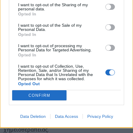
I want to opt-out of the Sharing of my
με μολύνσεις HPV, οι οποίες με την σειρά τους
personal data.
αυξάνουν επίσης τον κίνδυνο ανάπτυξης
Opted In
καρκίνου του κόλπου.
I want to opt-out of the Sale of my
Personal Data.
Αν και υπάρχουν κάποιες ενδείξεις για
Opted In
εναλλακτικές οδούς μόλυνσης από τον ιό HPV,
I want to opt-out of processing my
προς το παρόν, ο μόνος αποδεδειγμένος τρόπος
Personal Data for Targeted Advertising.
Opted In
να συλληφθεί ο ιός είναι μέσω της σεξουαλικής
δραστηριότητας.
I want to opt-out of Collection, Use,
Retention, Sale, and/or Sharing of my
Τα πρώτα συμπτώματα του καρκίνου του
Personal Data that Is Unrelated with the
Purposes for which it was collected.
κόλπου και του αιδοίου περιλαμβάνουν
Opted Out
ανώμαλη αιμορραγία και εξογκώματα, αλλά δεν
CONFIRM
υπάρχει κάποιο πρότυπο τεστ για τον εν λόγω
καρκίνο. Και οι δύο αυτοί καρκίνοι είναι
ιδιαίτερα θεραπεύσιμοι, όταν εντοπίζονται
Data Deletion
Data Access
Privacy Policy
εγκαίρως, συνήθως μέσω ακτινοβολίας, ή
χημειοθεραπείας.