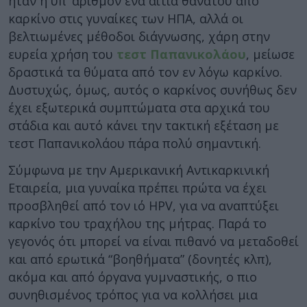
ήταν η υπ’ αριθμόν ένα αιτία θανάτου από
καρκίνο στις γυναίκες των ΗΠΑ, αλλά οι
βελτιωμένες μέθοδοι διάγνωσης, χάρη στην
ευρεία χρήση του
τεστ Παπανικολάου
, μείωσε
δραστικά τα θύματα από τον εν λόγω καρκίνο.
Δυστυχώς, όμως, αυτός ο καρκίνος συνήθως δεν
έχει εξωτερικά συμπτώματα στα αρχικά του
στάδια και αυτό κάνει την τακτική εξέταση με
τεστ Παπανικολάου πάρα πολύ σημαντική.
Σύμφωνα με την Αμερικανική Αντικαρκινική
Εταιρεία, μια γυναίκα πρέπει πρώτα να έχει
προσβληθεί από τον ιό HPV, για να αναπτύξει
καρκίνο του τραχήλου της μήτρας. Παρά το
γεγονός ότι μπορεί να είναι πιθανό να μεταδοθεί
και από ερωτικά “βοηθήματα” (δονητές κλπ),
ακόμα και από όργανα γυμναστικής, ο πιο
συνηθισμένος τρόπος για να κολλήσει μια