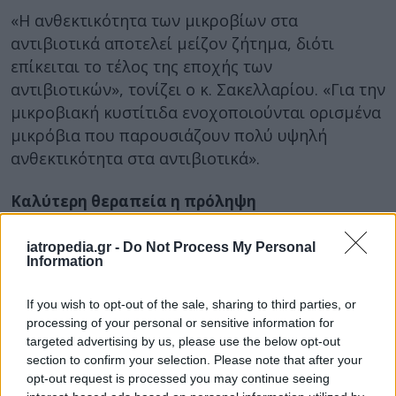
«Η ανθεκτικότητα των μικροβίων στα
αντιβιοτικά αποτελεί μείζον ζήτημα, διότι
επίκειται το τέλος της εποχής των
αντιβιοτικών», τονίζει ο κ. Σακελλαρίου. «Για την
μικροβιακή κυστίτιδα ενοχοποιούνται ορισμένα
μικρόβια που παρουσιάζουν πολύ υψηλή
ανθεκτικότητα στα αντιβιοτικά».
Καλύτερη θεραπεία η πρόληψη
Για την κυστίτιδα η καλύτερη θεραπεία είναι
iatropedia.gr -
Do Not Process My Personal
σαφώς η πρόληψη, διότι είναι μία πάθηση που
Information
έχει την τάση να υποτροπιάζει και να
ταλαιπωρεί πολύ τις ασθενείς. Για τη μείωση του
If you wish to opt-out of the sale, sharing to third parties, or
κινδύνου αναπτύξεως κυστίτιδας συνιστάται:
processing of your personal or sensitive information for
targeted advertising by us, please use the below opt-out
Η κατανάλωση πολλών υγρών (κατά
section to confirm your selection. Please note that after your
opt-out request is processed you may continue seeing
προτίμηση νερού)