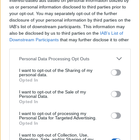
interest-based ads based on personal information utilized by
Υγιεινή διατροφή, με άφθονα φρούτα και
us or personal information disclosed to third parties prior to
λαχανικά που έχουν αντιοξειδωτική δράση
your opt-out. You may separately opt-out of the further
Καλή σωματική υγιεινή
disclosure of your personal information by third parties on the
Να μην αναβάλλετε ποτέ την ούρηση
IAB’s list of downstream participants. This information may
also be disclosed by us to third parties on the
IAB’s List of
Να πλένετε την γενετική περιοχή μετά το
Downstream Participants
that may further disclose it to other
σεξ
third parties.
Να μην κολυμπάτε σε αμφίβολης
Personal Data Processing Opt Outs
καθαρότητας νερά
Να φοράμε άνετα ρούχα και εσώρουχα, από
I want to opt-out of the Sharing of my
personal data.
βαμβακερό ύφασμα
Opted In
Να κάθεστε στην δική σας, καθαρή πετσέτα
στην παραλία, στην άμμο ή/και την
I want to opt-out of the Sale of my
Personal Data.
ξαπλώστρα
Opted In
Να μη χρησιμοποιείτε κοινόχρηστες
I want to opt-out of processing my
τουαλέτες
Personal Data for Targeted Advertising.
Opted In
Μετά την τουαλέτα να σκουπίζεστε πάντοτε
προς τα πίσω, ειδάλλως υπάρχει κίνδυνος
I want to opt-out of Collection, Use,
Retention, Sale, and/or Sharing of my