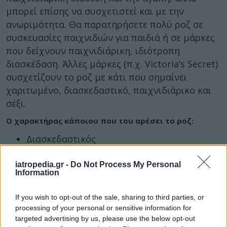
μπορεί επίσης να συσχετιστεί και με την
ανωριμότητα. Θα παρατηρήσετε πολύ ροζ σε
συσκευασίες παιχνιδιών για παιδιά ή σε μάρκες
που δείχνουν παιχνιδιάρικη, ιδιότροπη
διασκέδαση. Άλλες μάρκες (π.χ. Victoria’s Secret)
συσχετίζουν το ροζ με κάτι που σημαίνει
χαριτωμένο, διασκεδαστικό, παιχνιδιάρικο και
σέξι.
Ο χαρακτήρας κάποιου που του αρέσει το ροζ:
Διασκεδαστικός
Παιχνιδιάρικος
Ίσως λίγο αφελής
iatropedia.gr -
Do Not Process My Personal
Information
Ακολουθείτε πάντα την καρδιά σας και δεν
φοβάστε να εκφράσετε τα συναισθήματά
If you wish to opt-out of the sale, sharing to third parties, or
σας
processing of your personal or sensitive information for
Η αγάπη και η οικογένεια είναι πολύ
targeted advertising by us, please use the below opt-out