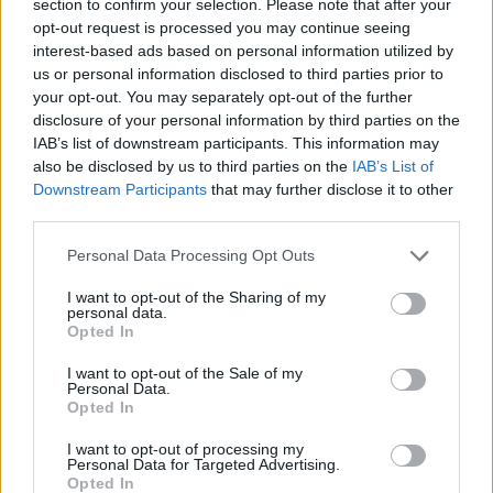
section to confirm your selection. Please note that after your
σημαντικά για εσάς
opt-out request is processed you may continue seeing
interest-based ads based on personal information utilized by
Λευκό
us or personal information disclosed to third parties prior to
your opt-out. You may separately opt-out of the further
Το λευκό σχετίζεται συχνά με την αγνότητα.
disclosure of your personal information by third parties on the
Στους δυτικούς πολιτισμούς, το λευκό είναι για
IAB’s list of downstream participants. This information may
γάμους και νοσοκομεία, που συχνά σημαίνει
also be disclosed by us to third parties on the
IAB’s List of
καθαρότητα, καθαριότητα και τάξη. Οι εταιρείες
Downstream Participants
that may further disclose it to other
συχνά προσθέτουν μια λευκή πινελιά ή θα
third parties.
χρησιμοποιήσουν το λευκό ως βασικό χρώμα
Personal Data Processing Opt Outs
για να αντισταθμίσουν άλλα πιο έντονα
I want to opt-out of the Sharing of my
χρώματα (όπως το κόκκινο).
personal data.
Opted In
Ο χαρακτήρας κάποιου που του αρέσει το λευκό:
I want to opt-out of the Sale of my
Πράος
Personal Data.
Ειρηνικός
Opted In
Αθώος
I want to opt-out of processing my
Ίσως λίγο αφελής
Personal Data for Targeted Advertising.
Opted In