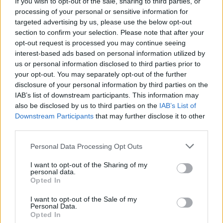
If you wish to opt-out of the sale, sharing to third parties, or
επηρεάσει τόσο πολύ την ψυχική ευεξία. Τα
processing of your personal or sensitive information for
υπάρχοντα δεδομένα, όμως, δείχνουν ότι τα
targeted advertising by us, please use the below opt-out
τρόφιμα που αποτελούν τον κορμό της,
section to confirm your selection. Please note that after your
opt-out request is processed you may continue seeing
ρυθμίζουν βασικούς μηχανισμούς υγείας, όπως:
interest-based ads based on personal information utilized by
Οι αντιδράσεις στο στρες
us or personal information disclosed to third parties prior to
your opt-out. You may separately opt-out of the further
Η φλεγμονή
disclosure of your personal information by third parties on the
Η υγεία του εντέρου
IAB’s list of downstream participants. This information may
Η λειτουργία του εγκεφάλου
also be disclosed by us to third parties on the
IAB’s List of
Downstream Participants
that may further disclose it to other
Οι ερευνητές τονίζουν πως παρότι μένουν
third parties.
ακόμα πολλά ερωτήματα ανοιχτά, δεν υπάρχει
Personal Data Processing Opt Outs
πλέον καμία αμφιβολία ότι η διατροφή μπορεί
να επηρεάσει την ψυχική σφαίρα. Επομένως
I want to opt-out of the Sharing of my
personal data.
προτεραιότητα
πρέπει να είναι τα υγιεινά
Opted In
τρόφιμα. Τα επεξεργασμένα και τα πλούσια σε
θερμίδες, ζάχαρη ή/και αλάτι πρέπει να
I want to opt-out of the Sale of my
Personal Data.
καταναλώνονται
σποραδικά
.
Opted In