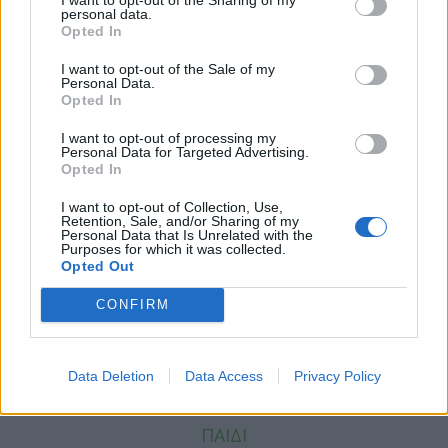
personal data.
Opted In
I want to opt-out of the Sale of my
Personal Data.
Opted In
I want to opt-out of processing my
Personal Data for Targeted Advertising.
Facebook
Twitter
Opted In
Tags:
BULLYING
,
BULLYING ΣΤΟ ΣΧΟΛΕΙΟ
,
I want to opt-out of Collection, Use,
Retention, Sale, and/or Sharing of my
ΔΙΑΔΙΚΤΥΑΚΟΣ ΕΚΦΟΒΙΣΜΟΣ
,
ΕΚΦΟΒΙΣΜΟΣ
Personal Data that Is Unrelated with the
Purposes for which it was collected.
Opted Out
CONFIRM
ΚΑΤΗΓΟΡΙΕΣ
Data Deletion
Data Access
Privacy Policy
ΕΙΔΗΣΕΙΣ
ΥΓΕΙΑ
ΠΑΙΔΙ