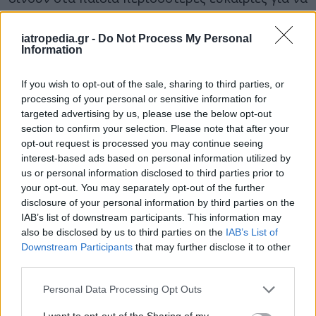
έρχονται σε συνεχή επικοινωνία με τους
συνομιλήκους τους, αλλά αυτό εγείρει και την
iatropedia.gr -
Do Not Process My Personal
Information
πιθανότητα να αρχίσει η ανταλλαγή
προσβλητικών μηνυμάτων ή αναρτήσεων. Γι’
If you wish to opt-out of the sale, sharing to third parties, or
αυτό τον λόγο, συνιστούν στους γονείς να
processing of your personal or sensitive information for
συζητούν με τα παιδιά τους τι πρέπει να
targeted advertising by us, please use the below opt-out
προσέχουν και να τα εκπαιδεύουν και για τις
section to confirm your selection. Please note that after your
ευθύνες που απορρέουν από τη χρήση ενός
opt-out request is processed you may continue seeing
interest-based ads based on personal information utilized by
κινητού τηλεφώνου.
us or personal information disclosed to third parties prior to
ΕΠΙΜΕΛΕΙΑ: Ρούλα Τσουλέα
your opt-out. You may separately opt-out of the further
disclosure of your personal information by third parties on the
IAB’s list of downstream participants. This information may
also be disclosed by us to third parties on the
IAB’s List of
Downstream Participants
that may further disclose it to other
third parties.
Personal Data Processing Opt Outs
I want to opt-out of the Sharing of my