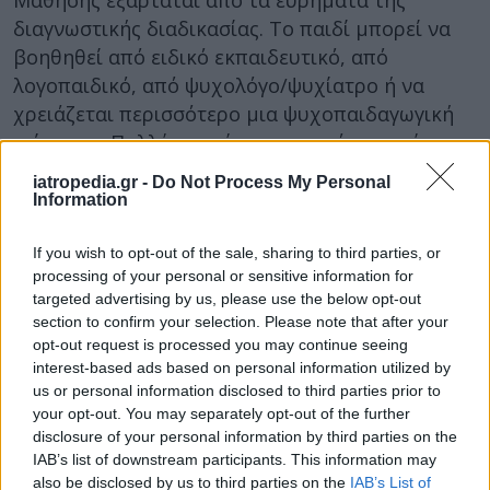
Μάθησης εξαρτάται από τα ευρήματα της
διαγνωστικής διαδικασίας. Το παιδί μπορεί να
βοηθηθεί από ειδικό εκπαιδευτικό, από
λογοπαιδικό, από ψυχολόγο/ψυχίατρο ή να
χρειάζεται περισσότερο μια ψυχοπαιδαγωγική
ενίσχυση. Πολλές φορές η αποκατάσταση έχει
διπλό στόχο αποβλέποντας, τόσο στη
iatropedia.gr -
Do Not Process My Personal
μαθησιακή βοήθεια, όσο και στην ψυχολογική
Information
στήριξη.
If you wish to opt-out of the sale, sharing to third parties, or
Πρέπει να ληφθεί όμως υπόψη ότι οι Δυσκολίες
processing of your personal or sensitive information for
Μάθησης δεν αφορούν μόνο τις ικανότητες του
targeted advertising by us, please use the below opt-out
section to confirm your selection. Please note that after your
παιδιού, αλλά εμπλέκουν και τους παράγοντες
opt-out request is processed you may continue seeing
οικογένεια, και το ευρύτερο σχολικό και
interest-based ads based on personal information utilized by
κοινωνικό πλαίσιο. Μέσα στα πλαίσια αυτά ζει,
us or personal information disclosed to third parties prior to
κινείται, εξελίσσεται και καλείται να
your opt-out. You may separately opt-out of the further
λειτουργήσει το παιδί. Η άμεση
disclosure of your personal information by third parties on the
IAB’s list of downstream participants. This information may
ευαισθητοποίηση του σχολείου και της
also be disclosed by us to third parties on the
IAB’s List of