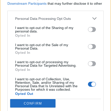
οικογένειας αποτελεί βασική προϋπόθεση για
Downstream Participants
that may further disclose it to other
την έγκαιρη διάγνωση και την
third parties.
αποτελεσματικότερη αντιμετώπιση των
Personal Data Processing Opt Outs
Δυσκολιών Μάθησης του παιδιού.
I want to opt-out of the Sharing of my
personal data.
Opted In
Κατερίνα Ρίζου
I want to opt-out of the Sale of my
Personal Data.
Ψυχολόγος-Ψυχοθεραπεύτρια-Ειδική
Opted In
Παιδαγωγός
I want to opt-out of processing my
katerina@rizou-psychologist.gr
Personal Data for Targeted Advertising.
Opted In
www.
rizou-psychologist.gr/index.html
I want to opt-out of Collection, Use,
Retention, Sale, and/or Sharing of my
ΔΙΑΒΑΣΤΕ ΕΠΙΣΗΣ:
Personal Data that Is Unrelated with the
Purposes for which it was collected.
Πως αισθάνεται ένα παιδί που χωρίζουν οι
Opted Out
γονείς του;
CONFIRM
Ποια ιατρική ειδικότητα, έχει τους πιο