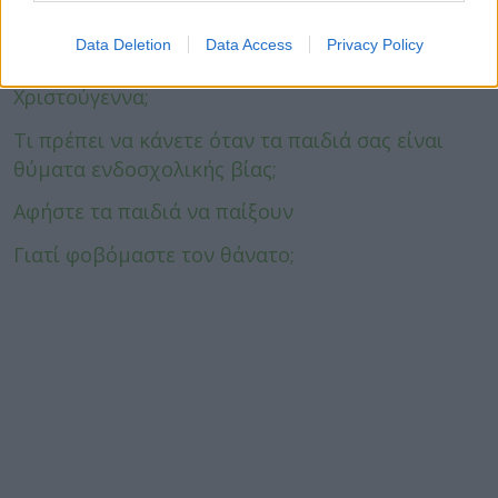
ευτυχισμένους και υγιείς γιατρούς;
Data Deletion
Data Access
Privacy Policy
Γιατί αυξάνονται οι απόπειρες αυτοκτονίας τα
Χριστούγεννα;
Τι πρέπει να κάνετε όταν τα παιδιά σας είναι
θύματα ενδοσχολικής βίας;
Αφήστε τα παιδιά να παίξουν
Γιατί φοβόμαστε τον θάνατο;