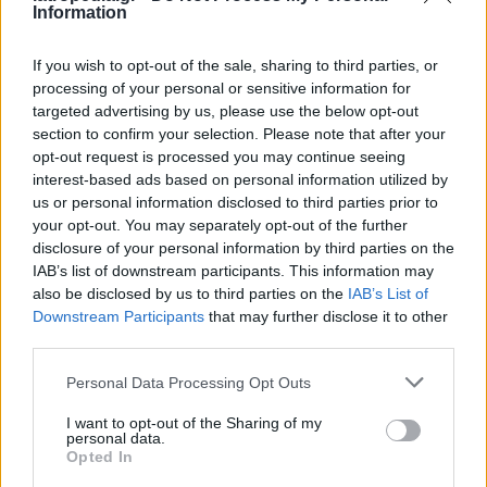
Αναπτυξιακής & Συμπεριφορικής Παιδιατρικής,
Information
Ιατρική Σχολή ΕΚΠΑ, υπεύθυνη Μονάδας
If you wish to opt-out of the sale, sharing to third parties, or
Αναπτυξιακής & Συμπεριφορικής Παιδιατρικής,
processing of your personal or sensitive information for
A’ Παιδιατρική Κλινική ΕΚΠΑ, Νοσοκομείο
targeted advertising by us, please use the below opt-out
Παίδων «Η Αγία Σοφία»
section to confirm your selection. Please note that after your
opt-out request is processed you may continue seeing
12:40-13:30 | Ενισχύοντας τη σχέση μεταξύ
interest-based ads based on personal information utilized by
γονέα και παιδιού
us or personal information disclosed to third parties prior to
your opt-out. You may separately opt-out of the further
Καλλιόπη Τριανταφύλλου, διδάκτωρ Κλινικής
disclosure of your personal information by third parties on the
Ψυχολογίας Πανεπιστημίου Manchester,
IAB’s list of downstream participants. This information may
επιστημονική συνεργάτις Ιατρικής Σχολής ΕΚΠΑ,
also be disclosed by us to third parties on the
IAB’s List of
Downstream Participants
that may further disclose it to other
ψυχολόγος Ιατροπαιδαγωγικής Υπηρεσίας
third parties.
Πειραιά Ε.ΚΕ.Ψ.Υ.Ε
Personal Data Processing Opt Outs
13:30-14:00 | Ερωτήσεις – Συζήτηση με το
κοινό
I want to opt-out of the Sharing of my
personal data.
Opted In
Συντονισμός: Χριστίνα Παναγιωτάκου, υπεύθυνη