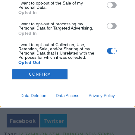
Εκπαιδευτικών Προγραμμάτων Ιδρύματος
I want to opt-out of the Sale of my
Personal Data.
Ωνάση
Opted In
Για περισσότερες
πληροφορίες και δηλώσεις
I want to opt-out of processing my
συμμετοχής ΠΑΤΗΣΤΕ ΕΔΩ
Personal Data for Targeted Advertising.
.
Opted In
I want to opt-out of Collection, Use,
Retention, Sale, and/or Sharing of my
Personal Data that Is Unrelated with the
Purposes for which it was collected.
Opted Out
CONFIRM
Data Deletion
Data Access
Privacy Policy
Facebook
Twitter
Tags:
ΙΔΡΥΜΑ ΩΝΑΣΗ
,
ΠΑΙΔΩΝ ΑΓΙΑ ΣΟΦΙΑ