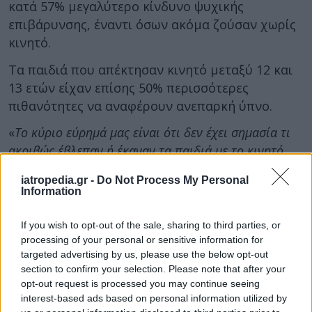
κατά 57% μεγαλύτερο κίνδυνο ψυχικής
επιβάρυνσης, έναντι όσων ακόμα ζούσαν χωρίς
κινητό.
Τα παιδιά που απέκτησαν κινητό μεταξύ 12 και
13 ετών είχαν επίσης 50% περισσότερες
πιθανότητες να αναφέρουν ανεπαρκή ύπνο.
«
Το κύριο εύρημά μας είναι ότι δεν έχει σημασία τι
ακριβώς έβλεπαν ή έκαναν τα παιδιά με το κινητό
τους
», δήλωσε ο
επικεφαλής ερευνητής Dr.
iatropedia.gr -
Do Not Process My Personal
Ran Barzilay
, επίκουρος καθηγητής
Information
Παιδοψυχιατρικής στο Πανεπιστήμιο της
Πενσυλβάνια.
If you wish to opt-out of the sale, sharing to third parties, or
processing of your personal or sensitive information for
«
Θελήσαμε να απαντήσουμε σε ένα απλό ερώτημα:
targeted advertising by us, please use the below opt-out
επηρεάζεται η υγεία όταν κάποιος αποκτά κινητό
section to confirm your selection. Please note that after your
τηλέφωνο σε τόσο μικρή ηλικία; Η απάντηση είναι
opt-out request is processed you may continue seeing
interest-based ads based on personal information utilized by
σαφέστατα καταφατική
», πρόσθεσε.