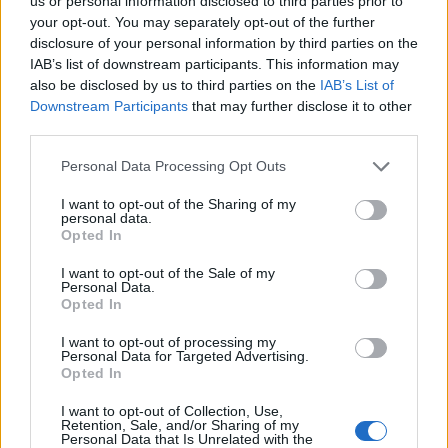
us or personal information disclosed to third parties prior to
your opt-out. You may separately opt-out of the further
Τα ευρήματα αυτά πρακτικά σημαίνουν πως είτε
disclosure of your personal information by third parties on the
οι γονείς θα διδάξουν από νωρίς στα παιδιά
IAB’s list of downstream participants. This information may
τους την λογική χρήση του κινητού, είτε θα
also be disclosed by us to third parties on the
IAB’s List of
επιβαρυνθεί αργά ή γρήγορα η υγεία τους. Είναι
Downstream Participants
that may further disclose it to other
third parties.
απαραίτητο να τίθενται όρια στη χρήση του
κινητού, λένε οι ερευνητές. Πρέπει επίσης να
Personal Data Processing Opt Outs
ενθαρρύνονται τα παιδιά να το κλείνουν, ώστε
I want to opt-out of the Sharing of my
να αφιερώνουν χρόνο στην άσκηση και στο
personal data.
παιχνίδι με άλλα παιδιά.
Opted In
Φωτογραφία: iStock
I want to opt-out of the Sale of my
Personal Data.
Opted In
I want to opt-out of processing my
Personal Data for Targeted Advertising.
Opted In
I want to opt-out of Collection, Use,
Retention, Sale, and/or Sharing of my
Personal Data that Is Unrelated with the