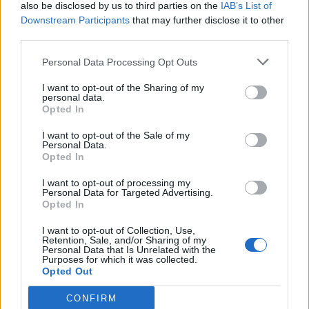
also be disclosed by us to third parties on the
IAB’s List of
ενθαρρύνουμε την αναγέννηση των κυττάρων
Downstream Participants
that may further disclose it to other
μας, για την ολική αναζωογόνηση του δέρματος.
third parties.
Με το PRP βελτιώνουμε την ελαστικότητα του
Personal Data Processing Opt Outs
δέρματος, καθώς διεγείρουμε την παραγωγή
κολλαγόνου, μειώνουμε τις λεπτές γραμμές και
I want to opt-out of the Sharing of my
personal data.
τις ρυτίδες, δίνουμε λάμψη και νεότητα στην
Opted In
επιδερμίδα μας και βελτιώνουμε ακόμη και τις
I want to opt-out of the Sale of my
ραγάδες και άλλα παρόμοια αισθητικά
Personal Data.
προβλήματα».
Opted In
Όπως φαίνεται, το 2019 υπόσχεται να δείξει μία
I want to opt-out of processing my
Personal Data for Targeted Advertising.
άνοδο στη ζήτηση πολλών μη επεμβατικών
Opted In
διαδικασιών. Η επιστήμη εξελίσσεται και όλο και
I want to opt-out of Collection, Use,
πιο συχνά παραδοσιακές τεχνικές πλαστικής
Retention, Sale, and/or Sharing of my
Personal Data that Is Unrelated with the
χειρουργικής αντικαθίστανται από μη
Purposes for which it was collected.
Opted Out
επεμβατικές θεραπείες.
«Η επιτυχία μίας επέμβασης κρίνεται από το εάν
CONFIRM