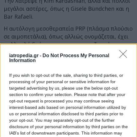
Την λάτρεψε η Kim Kardashian, αλλά και πολλοί
μεγάλοι αστέρες, όπως η Gisele Bündchen και η
Βar Rafaeli.
Η αυτόλογη μεσοθεραπεία PRP (πλάσμα πλούσιο
σε αιμοπετάλια), όπως αλλιώς ονομάζεται, έχει
πολλαπλή δράση ως προς την αναζωογόνηση
των ιστών του προσώπου. Εφαρμόζεται για την
iatropedia.gr -
Do Not Process My Personal
πρόληψη και για την αντιμετώπιση της γήρανσης
Information
του δέρματος, για τις ρυτίδες του προσώπου,
για τη σύσφιξη του χαλαρωμένου δέρματος,
If you wish to opt-out of the sale, sharing to third parties, or
processing of your personal or sensitive information for
καθώς και για την αντιμετώπιση άλλων
targeted advertising by us, please use the below opt-out
αισθητικών προβλημάτων, όπως ουλές, ραγάδες,
section to confirm your selection. Please note that after your
αλωπεκία και τριχόπτωση.
opt-out request is processed you may continue seeing
interest-based ads based on personal information utilized by
Ο κύριος Γαϊτάνης εξηγεί: «Αξιοποιούμε το
us or personal information disclosed to third parties prior to
πλούσιο σε αιμοπετάλια πλάσμα (PRP), όπου με
your opt-out. You may separately opt-out of the further
τις θεραπευτικές ιδιότητες του αίματός μας
disclosure of your personal information by third parties on the
IAB’s list of downstream participants. This information may
τονώνουμε την παραγωγή του κολλαγόνου και