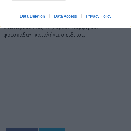
το αποτέλεσμα δείχνει φυσικό. Ακόμη και οι
ασθενείς, που επιλέγουν μη επεμβατικές
Data Deletion
Data Access
Privacy Policy
θεραπείες, επιθυμούν φυσικό αποτέλεσμα,
επαναφέροντας τη χαμένη λάμψη και
φρεσκάδα», καταλήγει ο ειδικός.