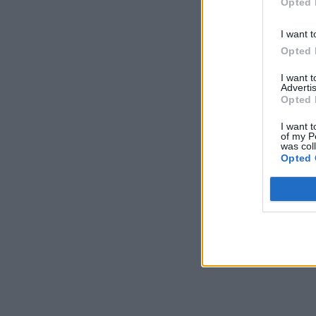
Opted 
I want t
Opted 
I want 
Advertis
Opted 
I want t
of my P
was col
Opted 