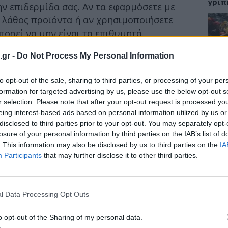
γρίπ
ν επιδερμίδα σας. Αν τα εφαρμόσετε με
ε λάθος προϊόντα ή αν χρησιμοποιήσετε
ορεί να μην είναι τα επιθυμητά.
, εξηγεί γιατί η σειρά των προϊόντων της
ΕΙΔΗ
.gr -
Do Not Process My Personal Information
τός σας είναι σημαντική και ποια προϊόντα
Σαμο
to opt-out of the sale, sharing to third parties, or processing of your per
διάσ
δύσβ
formation for targeted advertising by us, please use the below opt-out s
οϊόντα προκαλούν ξηρότητα και είναι εύκολο να
r selection. Please note that after your opt-out request is processed y
πάρα πολλά προϊόντα
», λέει ο Δρ. McGregor.
eing interest-based ads based on personal information utilized by us or
disclosed to third parties prior to your opt-out. You may separately opt-
ποιείτε, τόσο μεγαλύτερες είναι οι
losure of your personal information by third parties on the IAB’s list of
 από αυτά
».
ΥΓΕΙ
. This information may also be disclosed by us to third parties on the
IA
Participants
that may further disclose it to other third parties.
5 σο
πάθο
και 
l Data Processing Opt Outs
o opt-out of the Sharing of my personal data.