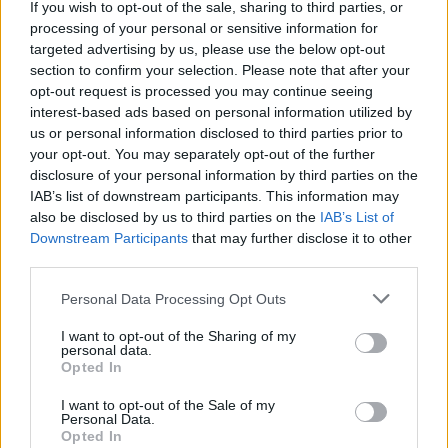
If you wish to opt-out of the sale, sharing to third parties, or
Δερματίτιδα εξ επαφής
processing of your personal or sensitive information for
Κνίδωση
targeted advertising by us, please use the below opt-out
Άλλα εξανθήματα
section to confirm your selection. Please note that after your
opt-out request is processed you may continue seeing
Αντίστοιχα,
το υαλουρονικό οξύ
που επίσης
interest-based ads based on personal information utilized by
χρησιμοποιούν πολλές, δεν προσφέρει κανένα
us or personal information disclosed to third parties prior to
όφελος σε αυτές τις ηλικίες. Και αυτό διότι δεν
your opt-out. You may separately opt-out of the further
disclosure of your personal information by third parties on the
έχουν παρουσιάσει ακόμη μείωση της φυσικής
IAB’s list of downstream participants. This information may
παραγωγής του. Στην καλύτερη περίπτωση τα
also be disclosed by us to third parties on the
IAB’s List of
οφέλη του περιορίζονται στην ενυδάτωση του
Downstream Participants
that may further disclose it to other
δέρματος.
third parties.
Personal Data Processing Opt Outs
Βερνίκια νυχιών και μακιγιάζ
I want to opt-out of the Sharing of my
Ούτε, όμως, τα προϊόντα μακιγιάζ είναι ασφαλή
personal data.
για τα παιδιά και τα κορίτσια εφηβικής ηλικίας.
Opted In
«Τα βερνίκια νυχιών περιέχουν συστατικά, όπως
I want to opt-out of the Sale of my
το τολουόλιο, τα οποία είναι τοξικά. Αυτά θα
Personal Data.
Opted In
μπορούσαν να προκαλέσουν μια σειρά από