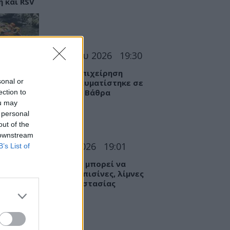
η και RSV
ΣΕΙΣ
06 Αυγούστου 2026
19:30
θράκη: Αγωνιώδης επιχείρηση
sonal or
ωσης 15χρονης – Τραυματίστηκε σε
ατο σημείο στη Γριά Βάθρα
ection to
ou may
 personal
out of the
 downstream
Α
06 Αυγούστου 2026
19:01
B’s List of
βαρές λοιμώξεις που μπορεί να
υμε από το νερό σε πισίνες, λίμνες
ποτάμια – Μέτρα προστασίας