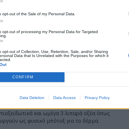
In
o opt-out of the Sale of my Personal Data.
In
to opt-out of processing my Personal Data for Targeted
ing.
In
o opt-out of Collection, Use, Retention, Sale, and/or Sharing
ersonal Data that Is Unrelated with the Purposes for which it
lected.
Out
CONFIRM
Data Deletion
Data Access
Privacy Policy
ντιοξειδωτικά και ωμέγα 3 λιπαρά οξέα όπως
ουργούν ως φυσικό μπότοξ για το δέρμα.