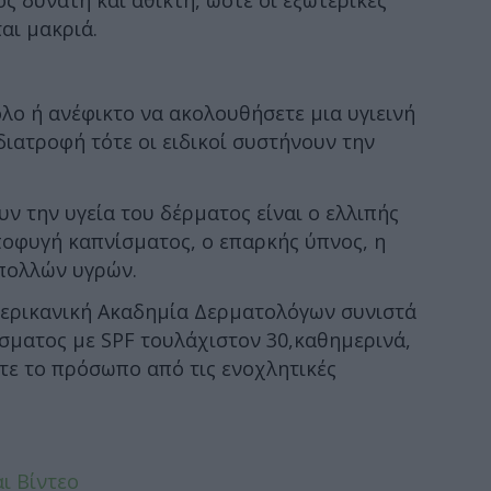
ς δυνατή και άθικτη, ώστε οι εξωτερικές
ται μακριά.
λο ή ανέφικτο να ακολουθήσετε μια υγιεινή
ιατροφή τότε οι ειδικοί συστήνουν την
ν την υγεία του δέρματος είναι ο ελλιπής
οφυγή καπνίσματος, ο επαρκής ύπνος, η
πολλών υγρών.
Αμερικανική Ακαδημία Δερματολόγων συνιστά
σματος με SPF τουλάχιστον 30,καθημερινά,
τε το πρόσωπο από τις ενοχλητικές
ι Βίντεο