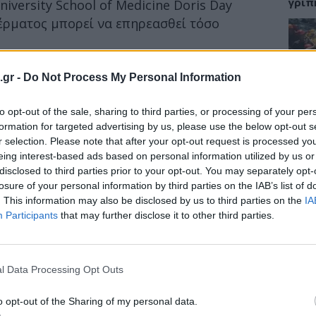
γρίπ
versity School of Medicine Doris Day
έρματος μπορεί να επηρεασθεί τόσο
αταναλώνει κάποιος και εξωτερικά από
ΕΙΔΗ
.gr -
Do Not Process My Personal Information
τμοσφαιρικοί ρύποι το κάπνισμα και άλλοι.
Σαμο
to opt-out of the sale, sharing to third parties, or processing of your per
 το ελιξίριο της νεότητας
διάσ
δύσβ
formation for targeted advertising by us, please use the below opt-out s
r selection. Please note that after your opt-out request is processed y
eing interest-based ads based on personal information utilized by us or
disclosed to third parties prior to your opt-out. You may separately opt-
losure of your personal information by third parties on the IAB’s list of
ΥΓΕΙ
. This information may also be disclosed by us to third parties on the
IA
Participants
that may further disclose it to other third parties.
5 σο
πάθο
και 
l Data Processing Opt Outs
o opt-out of the Sharing of my personal data.