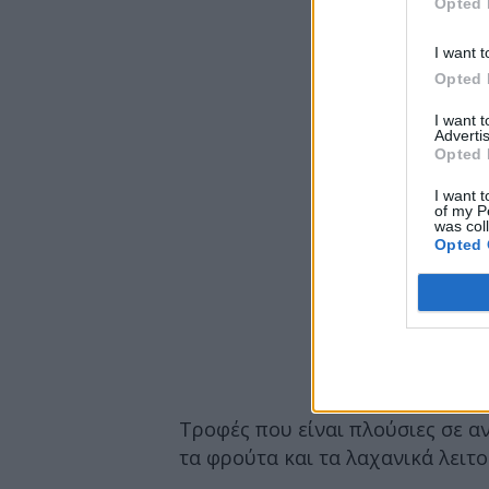
Opted 
I want t
Opted 
I want 
Advertis
Opted 
I want t
of my P
was col
Opted 
Τροφές που είναι πλούσιες σε α
τα φρούτα και τα λαχανικά λειτ