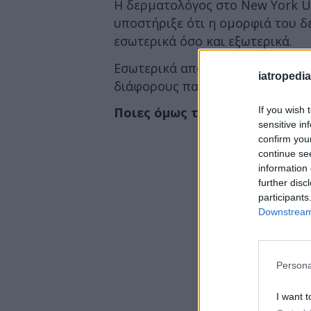
Η δερματολόγος στο New York Uni
υποστήριξε ότι η ομορφιά του δ
εσωτερικά όσο και εξωτερικά.
Εσωτερικά από τις τροφές που κ
iatropedia
διάφορους παράγοντες όπως οι α
If you wish 
Ποιες όμως τροφές αποτελούν
sensitive in
confirm you
continue se
information 
further disc
participants
Downstream 
Persona
I want t