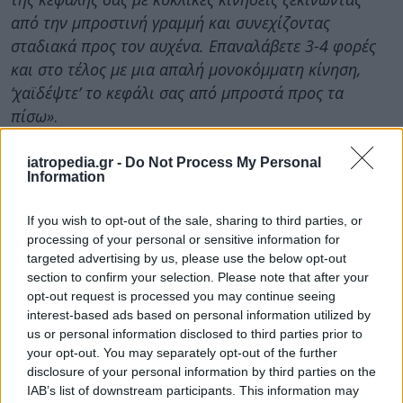
από την μπροστινή γραμμή και συνεχίζοντας
σταδιακά προς τον αυχένα. Επαναλάβετε 3-4 φορές
και στο τέλος με μια απαλή μονοκόμματη κίνηση,
‘χαϊδέψτε’ το κεφάλι σας από μπροστά προς τα
πίσω»
.
Ευεργετικό το μασάζ στο κεφάλι
iatropedia.gr -
Do Not Process My Personal
Information
Επίσης, μια μελέτη που δημοσιεύτηκε στο
επιστημονικό περιοδικό
International Journal
If you wish to opt-out of the sale, sharing to third parties, or
of Neuroscience
processing of your personal or sensitive information for
διαπίστωσε ότι το μασάζ στο
targeted advertising by us, please use the below opt-out
τριχωτό της κεφαλής σας μειώνει επίσης τo
section to confirm your selection. Please note that after your
άγχος, που με την σειρά του προκαλεί απώλεια
opt-out request is processed you may continue seeing
μαλλιών.
interest-based ads based on personal information utilized by
us or personal information disclosed to third parties prior to
Ωστόσο, η Anabel Kinglsey πρόσθεσε:
«Το μασάζ
your opt-out. You may separately opt-out of the further
του τριχωτού της κεφαλής δεν θα έχει τεράστιο
disclosure of your personal information by third parties on the
IAB’s list of downstream participants. This information may
αντίκτυπο στην ανάπτυξη των τριχών. Τα οφέλη