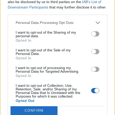
also be disclosed by us to third parties on the
IAB’s List of
εξαρτώνται σε μεγάλο βαθμό από αυτό που
Downstream Participants
that may further disclose it to other
χρησιμοποιείται κατά τη διάρκεια του μασάζ, π.χ.
third parties.
δοκιμάστε μια διεγερτική μάσκα για το τριχωτό της
Personal Data Processing Opt Outs
κεφαλής. Επιπλέον, μία από τις πιο κοινές αιτίες της
απώλειας τριχών είναι το αποτέλεσμα της
I want to opt-out of the Sharing of my
personal data.
ανεπάρκειας σιδήρου και χαμηλών επιπέδων
Opted In
φερριτίνης στον οργανισμό. Η υγιεινή διατροφή, η
πρόσληψη επαρκούς σιδήρου και πρωτεϊνών και η
I want to opt-out of the Sale of my
Personal Data.
φροντίδα της γενικής υγείας σας θα βοηθήσουν στην
Opted In
αποτροπή τόσο με την φαλάκρα, όσο και γενικά με
I want to opt-out of processing my
την τριχόπτωση και συχνά θα βελτιώσουν τη γενική
Personal Data for Targeted Advertising.
Opted In
εμφάνιση των μαλλιών σας»
.
I want to opt-out of Collection, Use,
Πηγή:
http://www.express.co.uk
Retention, Sale, and/or Sharing of my
Personal Data that Is Unrelated with the
Purposes for which it was collected.
Opted Out
CONFIRM