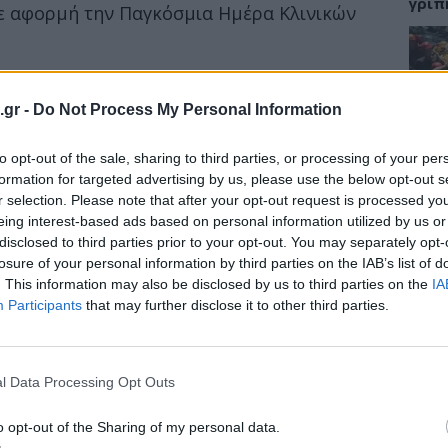
γρίπ
με αφορμή την Παγκόσμια Ημέρα Κλινικών
θνής συγκυρία χαρακτηρίζεται από
αξη των εφοδιαστικών αλυσίδων, αυξημένο
ΕΙΔΗ
.gr -
Do Not Process My Personal Information
ές πιέσεις και αυστηρότερα κανονιστικά
Σαμο
to opt-out of the sale, sharing to third parties, or processing of your per
διάσ
δύσβ
formation for targeted advertising by us, please use the below opt-out s
ησης και αποζημίωσης φαρμάκων, καθώς και
r selection. Please note that after your opt-out request is processed y
ης δημόσιας φαρμακευτικής δαπάνης,
eing interest-based ads based on personal information utilized by us or
disclosed to third parties prior to your opt-out. You may separately opt-
λεψιμότητα και τη δυναμική των
losure of your personal information by third parties on the IAB’s list of
ς.
ΥΓΕΙ
. This information may also be disclosed by us to third parties on the
IA
Participants
that may further disclose it to other third parties.
5 σο
πάθο
και 
l Data Processing Opt Outs
o opt-out of the Sharing of my personal data.