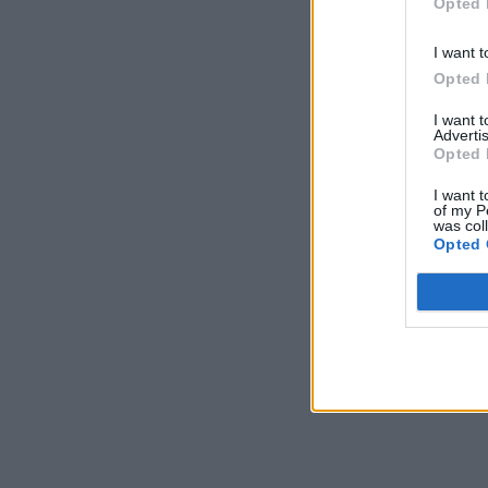
Opted 
I want t
Opted 
I want 
Advertis
Opted 
I want t
of my P
was col
Opted 