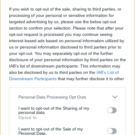
Multichannel / Omnichannel Marketing. Από το
If you wish to opt-out of the sale, sharing to third parties, or
2024 κατέχει τη θέση του Commercial
processing of your personal or sensitive information for
Effectiveness Lead.
targeted advertising by us, please use the below opt-out
section to confirm your selection. Please note that after your
Διαθέτει πτυχίο Business Administration από το
opt-out request is processed you may continue seeing
Πανεπιστήμιο του Πόρτσμουθ. Είναι κάτοχος
interest-based ads based on personal information utilized by
MBA στο Ψηφιακό Μάρκετινγκ από την Σχολή
us or personal information disclosed to third parties prior to
Διοίκησης Επιχειρήσεων του Πανεπιστημίου
your opt-out. You may separately opt-out of the further
disclosure of your personal information by third parties on the
Nottingham Trent & ALBA Business School.
IAB’s list of downstream participants. This information may
Επιπλέον, έχει αποκτήσει τον επαγγελματικό
also be disclosed by us to third parties on the
IAB’s List of
τίτλο ‘Omnichannel Marketing’ by AVADO
Downstream Participants
that may further disclose it to other
(powered by Google), αναγνωρισμένο στο
third parties.
Ηνωμένο Βασίλειο. Είναι μέλος της ΕΕΦαΜ από
Personal Data Processing Opt Outs
το 2022.
I want to opt-out of the Sharing of my
personal data.
Opted In
I want to opt-out of the Sale of my
Personal Data.