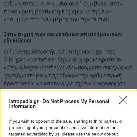
τοξίνη τύπου Α. Η ουσία αυτή συμβάλει στην
προσωρινή βελτίωση της εμφάνισης των
γραμμών στο άνω μέρος του προσώπου.
Στην αιχμή των καινοτόμων επιστημονικών
εξελίξεων
Ο Γιάννης Μπεσσής, Country Manager της
Allergan Aesthetics, δήλωσε χαρακτηριστικά:
«
Στην Allergan Aesthetics εξελισσόμαστε συνεχώς και
εργαζόμαστε για να προάγουμε την ορθή ιατρική
πρακτική και να αποτελούμε σημείο αναφοράς για
τον κλάδο της Αισθητικής Ιατρικής. Βρισκόμαστε
στην αιχμή των καινοτόμων επιστημονικών
iatropedia.gr -
Do Not Process My Personal
εξελίξεων, με στόχο να εκπληρώνουμε με ασφάλεια
Information
τα επιθυμητά αποτελέσματα για τους
If you wish to opt-out of the sale, sharing to third parties, or
θεραπευομένους μας
».
processing of your personal or sensitive information for
Και συνέχισε: «
Επενδύουμε στις σχέσεις
targeted advertising by us, please use the below opt-out