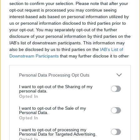
section to confirm your selection. Please note that after your
εμπιστοσύνης με τους επαγγελματίες υγείας, καθώς
opt-out request is processed you may continue seeing
προτεραιότητά μας είναι να τους προσφέρουμε
interest-based ads based on personal information utilized by
καινοτόμα, ασφαλή και αποτελεσματικά προϊόντα και
us or personal information disclosed to third parties prior to
πρόσβαση στην πλέον σύγχρονη θεωρητική και
your opt-out. You may separately opt-out of the further
disclosure of your personal information by third parties on the
πρακτική κατάρτιση για την ασφαλή και βέλτιστη
IAB’s list of downstream participants. This information may
χρήση των σκευασμάτων μας. Είμαστε ευτυχείς που η
also be disclosed by us to third parties on the
IAB’s List of
αφοσίωσή μας στην ποιότητα και στην καινοτομία
Downstream Participants
that may further disclose it to other
αναγνωρίζεται από το σύνολο της κοινότητάς μας και
third parties.
επιβραβεύεται από έγκυρους θεσμούς όπως τα
Personal Data Processing Opt Outs
Medical Beauty Awards
».
I want to opt-out of the Sharing of my
personal data.
Opted In
I want to opt-out of the Sale of my
Personal Data.
Opted In
I want to opt-out of processing my
Personal Data for Targeted Advertising.
Opted In