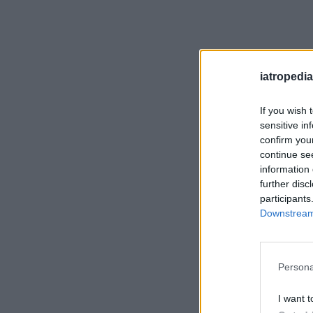
iatropedia
If you wish 
sensitive in
confirm you
continue se
information 
further disc
participants
Downstream 
Persona
I want t