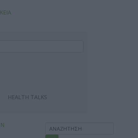
ΚΕΙΑ
HEALTH TALKS
ΩΝ