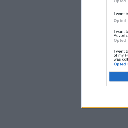
Opted 
I want t
Opted 
I want 
Advertis
Opted 
I want t
of my P
was col
Opted 