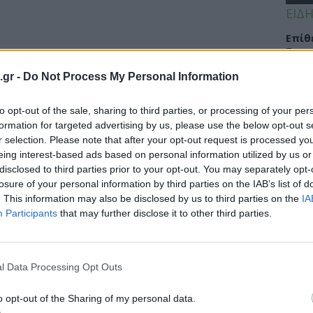
ΕΙΔΗ
Eπίθ
Σταυ
μαλλ
.gr -
Do Not Process My Personal Information
to opt-out of the sale, sharing to third parties, or processing of your per
formation for targeted advertising by us, please use the below opt-out s
ΕΙΔΗ
r selection. Please note that after your opt-out request is processed y
eing interest-based ads based on personal information utilized by us or
Νοσο
disclosed to third parties prior to your opt-out. You may separately opt-
τομο
losure of your personal information by third parties on the IAB’s list of
λειτ
. This information may also be disclosed by us to third parties on the
IA
Αυγ
Participants
that may further disclose it to other third parties.
l Data Processing Opt Outs
ΕΙΔΗ
Αλτσ
o opt-out of the Sharing of my personal data.
εφαρ