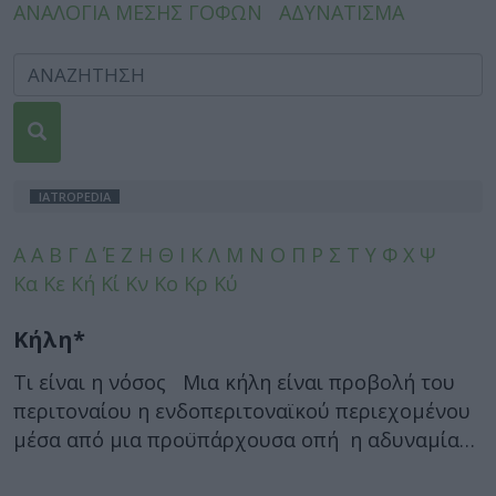
ΑΝΑΛΟΓΙΑ ΜΕΣΗΣ ΓΟΦΩΝ
ΑΔΥΝΑΤΙΣΜΑ
IATROPEDIA
A
Α
Β
Γ
Δ
Έ
Ζ
Η
Θ
Ι
Κ
Λ
Μ
Ν
Ο
Π
Ρ
Σ
Τ
Υ
Φ
Χ
Ψ
Κα
Κε
Κή
Κί
Κν
Κο
Κρ
Κύ
Κήλη*
Τι είναι η νόσος Μια κήλη είναι προβολή του
περιτοναίου η ενδοπεριτοναϊκού περιεχομένου
μέσα από μια προϋπάρχουσα οπή η αδυναμία…