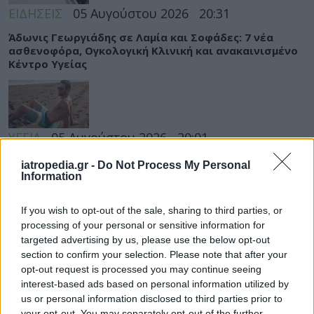
ΕΙΔΗΣΕΙΣ
05 Αυγούστου 2026
20:31
Άδωνις Γεωργιάδης σε Λαμία και Σοφάδες: 7 νέα
ασθενοφόρα, Ογκολογική Κλινική και ανακαινισμένο
Κέντρο Υγείας
ΥΓΕΙΑ
05 Αυγούστου 2026
20:01
Πώς στυτική λειτουργία και σπέρμα «πλήττονται»
iatropedia.gr -
Do Not Process My Personal
από τη ζέστη – Μέτρα προστασίας στις διακοπές
Information
If you wish to opt-out of the sale, sharing to third parties, or
processing of your personal or sensitive information for
targeted advertising by us, please use the below opt-out
ΕΙΔΗΣΕΙΣ
05 Αυγούστου 2026
19:31
section to confirm your selection. Please note that after your
opt-out request is processed you may continue seeing
Γλυφάδα: Επιχείρηση διάσωσης 45χρονου που
interest-based ads based on personal information utilized by
παρασύρθηκε στα ανοιχτά
us or personal information disclosed to third parties prior to
your opt-out. You may separately opt-out of the further