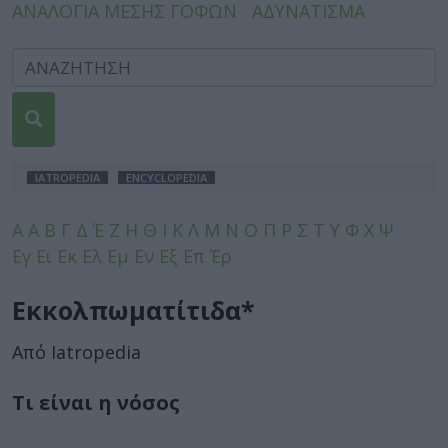
ΑΝΑΛΟΓΙΑ ΜΕΣΗΣ ΓΟΦΩΝ
ΑΔΥΝΑΤΙΣΜΑ
IATROPEDIA
ENCYCLOPEDIA
A
Α
Β
Γ
Δ
Έ
Ζ
Η
Θ
Ι
Κ
Λ
Μ
Ν
Ο
Π
Ρ
Σ
Τ
Υ
Φ
Χ
Ψ
Εγ
Ει
Εκ
Ελ
Εμ
Εν
Εξ
Επ
Έρ
Εκκολπωματίτιδα*
Από Iatropedia
Τι είναι η νόσος