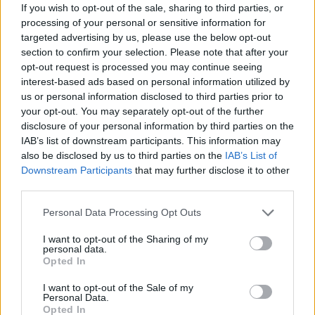
υποκαταστήσει τη γνωμάτευση
If you wish to opt-out of the sale, sharing to third parties, or
processing of your personal or sensitive information for
ενός ιατρού. Για οποιοδήποτε
targeted advertising by us, please use the below opt-out
πρόβλημα υγείας έχετε,
section to confirm your selection. Please note that after your
απευθυνθείτε σε κάποιο
opt-out request is processed you may continue seeing
interest-based ads based on personal information utilized by
επαγγελματία υγείας.
us or personal information disclosed to third parties prior to
your opt-out. You may separately opt-out of the further
disclosure of your personal information by third parties on the
Tags:
δυσκοιλιότητα
,
εμετός
,
κοιλιά
,
παχύ
IAB’s list of downstream participants. This information may
έντερο
,
πόνος
,
πόνος στην κοιλιά
,
πυρετός
,
also be disclosed by us to third parties on the
IAB’s List of
Downstream Participants
that may further disclose it to other
ρίγη
,
φλεγμονή
,
φούσκωμα
third parties.
ΔΙΑΒΑΣΤΕ ΑΚΟΜΗ
Personal Data Processing Opt Outs
I want to opt-out of the Sharing of my
personal data.
Opted In
I want to opt-out of the Sale of my
Personal Data.
Opted In