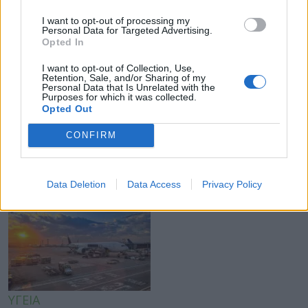
ΥΓΕΙΑ
I want to opt-out of processing my
Καύσωνας: Οι κίνδυνοι για όσους κάνουν θεραπεία
Personal Data for Targeted Advertising.
Opted In
για διαβήτη και παχυσαρκία
I want to opt-out of Collection, Use,
Retention, Sale, and/or Sharing of my
Personal Data that Is Unrelated with the
Purposes for which it was collected.
Opted Out
CONFIRM
ΥΓΕΙΑ
Εξάνθημα μετά την πισίνα: Είναι αλλεργία ή
Data Deletion
Data Access
Privacy Policy
ερεθισμός από το χλώριο; Τι εξηγεί αλλεργιολόγος
ΥΓΕΙΑ