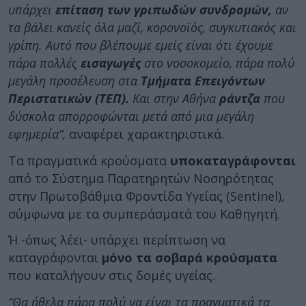
υπάρχει
επίταση των γριπωδών συνδρομών,
αν
τα βάλει κανείς όλα μαζί, κορονοϊός, συγκυτιακός και
γρίπη. Αυτό που βλέπουμε εμείς είναι ότι έχουμε
πάρα πολλές
εισαγωγές
στο νοσοκομείο, πάρα πολύ
μεγάλη προσέλευση στα
Τμήματα Επειγόντων
Περιστατικών (ΤΕΠ).
Και στην Αθήνα
ράντζα
που
δύσκολα απορροφώνται μετά από μια μεγάλη
εφημερία”,
αναφέρει χαρακτηριστικά.
Τα πραγματικά κρούσματα
υποκαταγράφονται
από το Σύστημα Παρατηρητών Νοσηρότητας
στην Πρωτοβάθμια Φροντίδα Υγείας (Sentinel),
σύμφωνα με τα συμπεράσματά του Καθηγητή.
Ή -όπως λέει- υπάρχει περίπτωση να
καταγράφονται
μόνο τα σοβαρά κρούσματα
που καταλήγουν στις δομές υγείας.
“Θα ήθελα πάρα πολύ να είναι τα πραγματικά τα