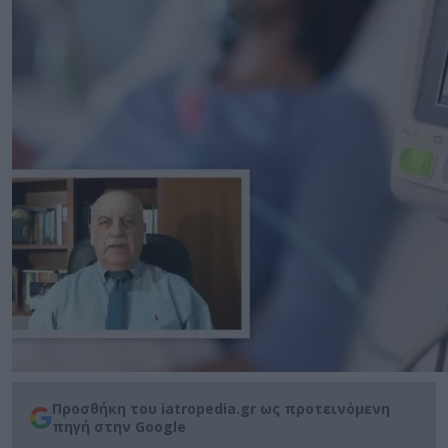
Προσθήκη του iatropedia.gr ως προτεινόμενη
πηγή στην Google