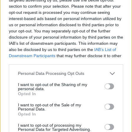
περιστατικά κορονοϊού κι έχουμε φτάσει να έχουμε
section to confirm your selection. Please note that after your
μέχρι και 8 ανθρώπους με κορονοϊό στη
opt-out request is processed you may continue seeing
Μονάδα
”.
interest-based ads based on personal information utilized by
us or personal information disclosed to third parties prior to
Η πίεση στις ΜΕΘ όλης της χώρας, έχει αρχίσει
your opt-out. You may separately opt-out of the further
να γίνεται ασφυκτική. Και για το λόγο αυτό το
disclosure of your personal information by third parties on the
Υπουργείο Υγείας
IAB’s list of downstream participants. This information may
έχει ήδη πάρει 50 κλίνες
also be disclosed by us to third parties on the
IAB’s List of
ΜΕΘ από τον ιδιωτικό τομέα,
ενώ αναμένεται
Downstream Participants
that may further disclose it to other
τις επόμενες ημέρες επέκταση της συνεργασίας,
third parties.
με δύο ακόμη ιδιωτικές κλινικές στην Αττική.
Personal Data Processing Opt Outs
“Η Εντατική πιέζεται, πραγματικά πιέζεται. Γιατί δεν
I want to opt-out of the Sharing of my
έχουμε ελαστικότητα ιδιαίτερη αυτό το διάστημα,
personal data.
κάτι που οφείλεται σε όλη αυτή τη συγκυρία. Όταν
Opted In
έχουμε
5 διασωληνωμένους με κορονοϊό,
είναι
I want to opt-out of the Sale of my
ένα μεγάλο νούμερο για τέτοια εποχή. Και κυρίως σε
Personal Data.
Opted In
εποχή που είμαστε στην ενδημική φάση του ιού.
Τέτοια νούμερα –
5 έως 10 ασθενείς-
τους είχαμε
I want to opt-out of processing my
Personal Data for Targeted Advertising.