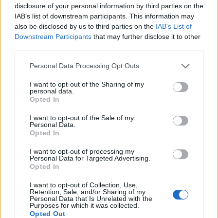
Οι δυνητικές συνέπειες
disclosure of your personal information by third parties on the
IAB’s list of downstream participants. This information may
Ο πρόεδρος Τραμπ είπε πριν από δύο ημέρες
also be disclosed by us to third parties on the
IAB’s List of
(8/4/2025) ότι η ανακοίνωση των δασμών για τα
Downstream Participants
that may further disclose it to other
φάρμακα «θα γίνει πολύ σύντομα». Απέφυγε
third parties.
όμως να δεσμευτεί χρονικά.
Personal Data Processing Opt Outs
Ωστόσο παράγοντες της αγοράς και ειδικοί στην
I want to opt-out of the Sharing of my
τιμολόγηση φαρμάκων εκτιμούν πως υπάρχει
personal data.
Opted In
κίνδυνος ελλείψεων σε ευρέως
χρησιμοποιούμενα, φθηνά, γενόσημα φάρμακα,
I want to opt-out of the Sale of my
Personal Data.
όπως τα αντιβιοτικά. Και αυτό διότι οι εταιρείες
Opted In
που τα παράγουν θα αντιμετωπίσουν πρόβλημα
με το πρόσθετο κόστος.
I want to opt-out of processing my
Personal Data for Targeted Advertising.
Opted In
Οι δασμοί μπορεί επίσης να πλήξουν το
περιθώριο κέρδους ακριβώς, επώνυμων
I want to opt-out of Collection, Use,
Retention, Sale, and/or Sharing of my
φαρμάκων. Σε τέτοια περίπτωση θα μειωθεί το
Personal Data that Is Unrelated with the
Purposes for which it was collected.
ύψος των επενδύσεων που θα μπορούν να
Opted Out