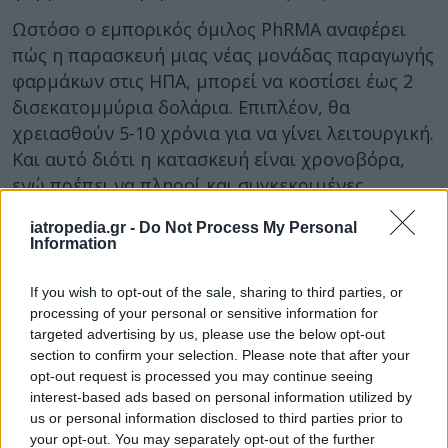
Ωστόσο ο εμπορικός όμιλος PhRMA αναφέρει
πώς η παρασκευή μιας νέας μονάδας παραγωγής
φαρμάκων στις ΗΠΑ, μπορεί να κοστίσει έως 2
δισεκατομμύρια δολάρια. Επιπλέον, θα
χρειασθούν 5-10 χρόνια για να γίνει λειτουργική.
Και αυτό διότι η κατασκευή είναι χρονοβόρα,
ενώ πρέπει να πληροί και συγκεκριμένες
προϋποθέσεις έως ότου τεθεί σε λειτουργία. Γι’
iatropedia.gr -
Do Not Process My Personal
αυτό τον λόγο υποστηρίζει την σταδιακή
Information
επιβολή τελών και δασμών.
If you wish to opt-out of the sale, sharing to third parties, or
Μερικές φαρμακοβιομηχανίες έλαβαν επίσης
processing of your personal or sensitive information for
την ασυνήθιστη απόφαση να στείλουν
targeted advertising by us, please use the below opt-out
αεροπορικώς στις ΗΠΑ περισσότερα φάρμακα
section to confirm your selection. Please note that after your
από την Ευρώπη, για να υπάρξει απόθεμα πριν
opt-out request is processed you may continue seeing
interest-based ads based on personal information utilized by
την επιβολή δασμών.
us or personal information disclosed to third parties prior to
your opt-out. You may separately opt-out of the further