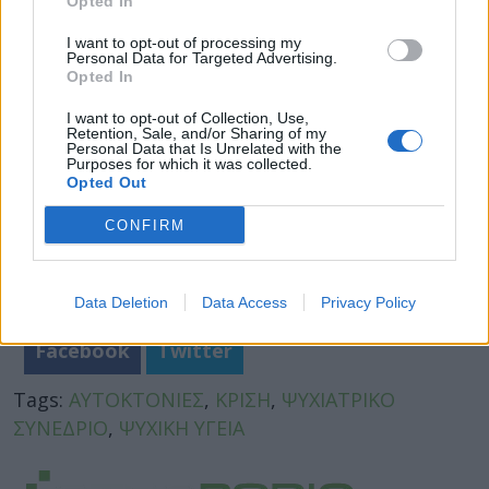
Opted In
το κοινό.
I want to opt-out of processing my
Personal Data for Targeted Advertising.
Opted In
I want to opt-out of Collection, Use,
Retention, Sale, and/or Sharing of my
Personal Data that Is Unrelated with the
Purposes for which it was collected.
Opted Out
CONFIRM
Data Deletion
Data Access
Privacy Policy
Facebook
Twitter
Tags:
ΑΥΤΟΚΤΟΝΙΕΣ
,
ΚΡΙΣΗ
,
ΨΥΧΙΑΤΡΙΚΟ
ΣΥΝΕΔΡΙΟ
,
ΨΥΧΙΚΗ ΥΓΕΙΑ