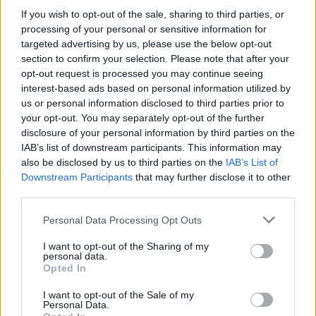
Η είσοδος για το κοινό και η παρακολούθηση
If you wish to opt-out of the sale, sharing to third parties, or
και των τεσσάρων ημερών του συνεδρίου
processing of your personal or sensitive information for
έχει καθοριστεί στο ποσό των 50 ευρώ.
Η
targeted advertising by us, please use the below opt-out
section to confirm your selection. Please note that after your
παρακολούθηση της τελετής ενάρξεως που θα
opt-out request is processed you may continue seeing
γίνει αύριο Πέμπτη, 12 Νοεμβρίου στις 7.00 μμ
interest-based ads based on personal information utilized by
θα είναι δωρεάν (περιλαμβάνεται και συναυλία
us or personal information disclosed to third parties prior to
εγχόρδων από κουαρτέτο που παραχωρήθηκε
your opt-out. You may separately opt-out of the further
disclosure of your personal information by third parties on the
ευγενώς απο τον Δήμο Αθηναίων).
IAB’s list of downstream participants. This information may
Κατά την τελευταία ημέρα του Συνεδρίου
also be disclosed by us to third parties on the
IAB’s List of
Downstream Participants
that may further disclose it to other
(Κυριακή, 15 Νοεμβρίου) από τις 12 το μεσημέρι
third parties.
μέχρι τις 2.00 μμ θα γίνει προβολή και
σχολιασμός της κινηματογραφικής ταινίας του
Personal Data Processing Opt Outs
Κριστόφ Κισλόφσκι «Η διπλή ζωή της Βερόνικα».
I want to opt-out of the Sharing of my
Σχολιαστές θα ειναι ο ψυχίατρος Στέλιος
personal data.
Opted In
Κρασανάκης, ο καθηγητής Νίκος Τζαβάρας και η
ψυχίατρος Χρυσή Γιαννουλακη. Η είσοδος για
I want to opt-out of the Sale of my
Personal Data.
την προβολή της ταινίας θα είναι ελεύθερη για