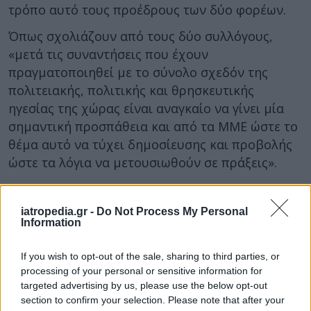
τρόπο αυτό τους προέδρους των δύο φορέων.
Όπως σχολιάζουν από τους δύο συλλόγους,
«μετά τις συναντήσεις που έχουν
πραγματοποιηθεί με το σύνολο σχεδόν της
πολιτειακής, πολιτικής και θρησκευτικής
ηγεσίας της χώρας είναι αναγκαίο να γίνει μία
σημαντική προσπάθεια και από τα ΜΜΕ ώστε το
θέμα αυτό να τύχει δημοσίευσης και προβολής
ώστε τα λόγια να μετουσιωθούν σε πράξεις».
iatropedia.gr -
Do Not Process My Personal
Information
If you wish to opt-out of the sale, sharing to third parties, or
processing of your personal or sensitive information for
targeted advertising by us, please use the below opt-out
section to confirm your selection. Please note that after your