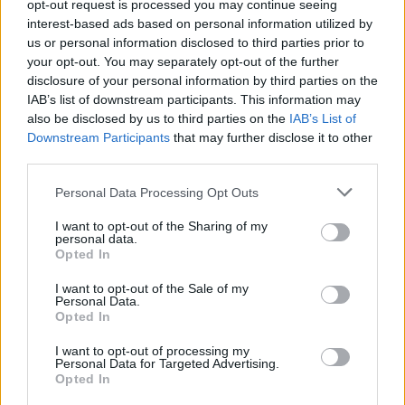
opt-out request is processed you may continue seeing
interest-based ads based on personal information utilized by
us or personal information disclosed to third parties prior to
your opt-out. You may separately opt-out of the further
disclosure of your personal information by third parties on the
IAB’s list of downstream participants. This information may
Facebook
Twitter
also be disclosed by us to third parties on the
IAB’s List of
Downstream Participants
that may further disclose it to other
Tags:
Βάσω Μαράκα
,
ΠΡΟΚΟΠΗΣ
third parties.
ΠΑΥΛΟΠΟΥΛΟΣ
,
ΣΥΛΛΟΓΟΙ ΑΣΘΕΝΩΝ
,
Personal Data Processing Opt Outs
ΣΥΛΛΟΓΟΣ ΣΚΛΗΡΥΝΣΗ ΚΑΤΑ ΠΛΑΚΑΣ
,
Σωματείο
Γονέων και Κηδεμόνων Ατόμων με Αναπηρία
I want to opt-out of the Sharing of my
personal data.
‘’Victor Artant – ΝΙΚΗ
Opted In
I want to opt-out of the Sale of my
Personal Data.
Opted In
ΚΑΤΗΓΟΡΙΕΣ
I want to opt-out of processing my
Personal Data for Targeted Advertising.
Opted In
ΕΙΔΗΣΕΙΣ