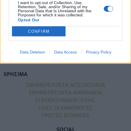
ΥΓΕΙΑ
I want to opt-out of Collection, Use,
Retention, Sale, and/or Sharing of my
ΠΑΙΔΙ
Personal Data that Is Unrelated with the
Purposes for which it was collected.
ΨΥΧΙΚΗ ΥΓΕΙΑ
Opted Out
ΔΙΑΤΡΟΦΗ
ΕΠΙΧΕΙΡΕΙΝ
CONFIRM
TIPS
HEALTH TALKS
Data Deletion
Data Access
Privacy Policy
ΧΡΗΣΙΜΑ
ΧΡΗΣΙΜΑ
ΕΦΗΜΕΡΕΥΟΝΤΑ ΝΟΣΟΚΟΜΕΙΑ
ΕΦΗΜΕΡΕΥΟΝΤΑ ΦΑΡΜΑΚΕΙΑ
ΕΓΚΥΚΛΟΠΑΙΔΕΙΑ ΥΓΕΙΑΣ
ΟΛΕΣ ΟΙ ΕΦΑΡΜΟΓΕΣ
ΠΡΩΤΕΣ ΒΟΗΘΕΙΕΣ
SOCIAL