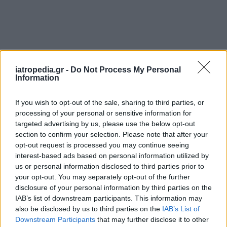
iatropedia.gr -
Do Not Process My Personal
Information
If you wish to opt-out of the sale, sharing to third parties, or
Δείγματα φιαλιδίων που φέρεται να χορηγούσε
processing of your personal or sensitive information for
στάλθηκαν για εργαστηριακή ανάλυση και
targeted advertising by us, please use the below opt-out
διαπιστώθηκε ότι δεν είχαν απολύτως καμία
section to confirm your selection. Please note that after your
φαρμακευτική ιδιότητα, όπως αναφέρεται στην
opt-out request is processed you may continue seeing
interest-based ads based on personal information utilized by
πορισματική έκθεση.
us or personal information disclosed to third parties prior to
your opt-out. You may separately opt-out of the further
ΔΙΑΒΑΣΤΕ ΕΠΙΣΗΣ
disclosure of your personal information by third parties on the
Νέα υπόθεση ψευτογιατρού: Υποσχόταν
IAB’s list of downstream participants. This information may
also be disclosed by us to third parties on the
IAB’s List of
θεραπεία για τη σκλήρυνση κατά πλάκας,
Downstream Participants
that may further disclose it to other
πέθαναν ασθενείς