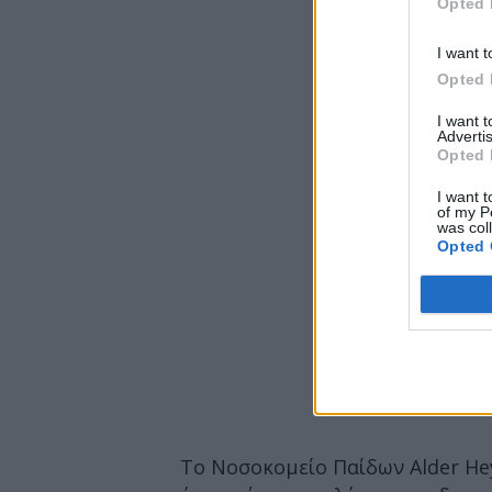
Opted 
I want t
Opted 
I want 
Advertis
Opted 
I want t
of my P
was col
Opted 
Το Νοσοκομείο Παίδων Alder Hey