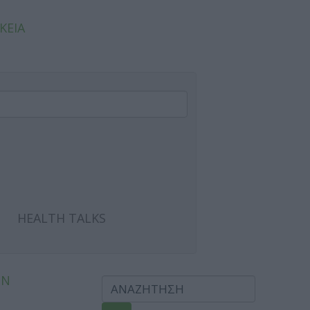
ΚΕΙΑ
HEALTH TALKS
ΩΝ