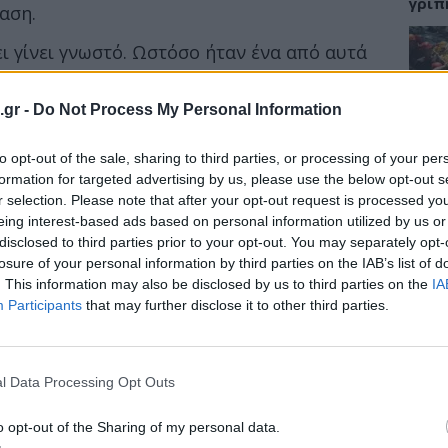
γρίπ
αση.
ει γίνει γνωστό. Ωστόσο ήταν ένα από αυτά
τανικού Τύπου το θέλουν να έπασχε από
ΕΙΔΗ
.gr -
Do Not Process My Personal Information
αν εκφράσει ανοικτά τις ανησυχίες τους
Σαμο
to opt-out of the sale, sharing to third parties, or processing of your per
διάσ
νοσηλεύονταν με ιλαρά. Και αυτό διότι
δύσβ
formation for targeted advertising by us, please use the below opt-out s
εξαπλωνόταν σαν την φωτιά» στην περιοχή.
r selection. Please note that after your opt-out request is processed y
eing interest-based ads based on personal information utilized by us or
disclosed to third parties prior to your opt-out. You may separately opt-
losure of your personal information by third parties on the IAB’s list of
ΥΓΕΙ
. This information may also be disclosed by us to third parties on the
IA
Participants
that may further disclose it to other third parties.
5 σο
πάθο
και 
l Data Processing Opt Outs
o opt-out of the Sharing of my personal data.