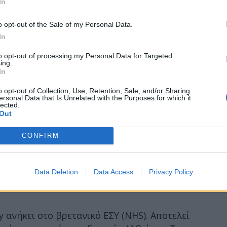
In
o opt-out of the Sale of my Personal Data.
In
to opt-out of processing my Personal Data for Targeted
ing.
In
o opt-out of Collection, Use, Retention, Sale, and/or Sharing
ersonal Data that Is Unrelated with the Purposes for which it
lected.
Out
CONFIRM
Data Deletion
Data Access
Privacy Policy
 ανήκει στο βρετανικό ΕΣΥ (NHS). Αποτελεί