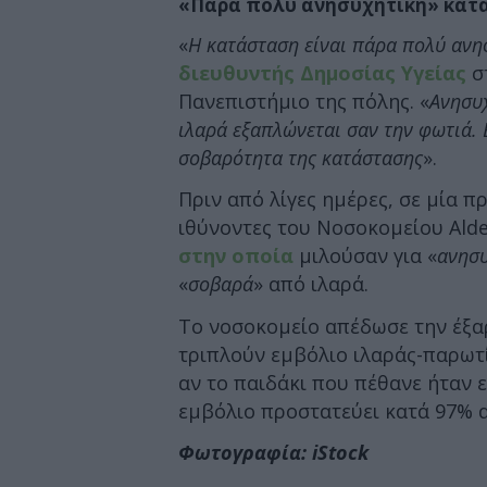
«Πάρα πολύ ανησυχητική» κατ
«
Η κατάσταση είναι πάρα πολύ ανη
διευθυντής Δημοσίας Υγείας
σ
Πανεπιστήμιο της πόλης. «
Ανησυχ
ιλαρά εξαπλώνεται σαν την φωτιά. 
σοβαρότητα της κατάστασης
».
Πριν από λίγες ημέρες, σε μία π
ιθύνοντες του Νοσοκομείου Ald
στην οποία
μιλούσαν για «
ανησυ
«
σοβαρά
» από ιλαρά.
Το νοσοκομείο απέδωσε την έξα
τριπλούν εμβόλιο ιλαράς-παρωτί
αν το παιδάκι που πέθανε ήταν ε
εμβόλιο προστατεύει κατά 97% α
Φωτογραφία: iStock