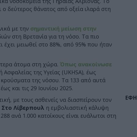
ικά νοσοκομεία της Γηραιάς Αλβιόνας. Το
ι ο δεύτερος θάνατος από οξεία ιλαρά στη
νικά με την
σημαντική μείωση στην
ιών στη Βρετανία για τη νόσο. Τα πιο
 έχει μειωθεί στο 88%, από 95% που ήταν
ότερα άτομα στη χώρα.
Όπως ανακοίνωσε
 Ασφαλείας της Υγείας (UKHSA), έως
 κρούσματα της νόσου. Τα 133 από αυτά
ως και τις 29 Ιουνίου 2025.
ΕΦΗ
ική, με τους ασθενείς να διασπείρουν τον
.
Στο Λίβερπουλ
η εμβολιαστική κάλυψη
288 ανά 1.000 κατοίκους είναι ευάλωτοι στη