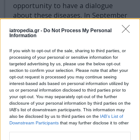
opportunity to have a dialogue
about these diseases. In September
last year I was diagnosed with a
iatropedia.gr -
Do Not Process My Personal
very rare and aggressive form of
Information
lymphoma. I had ignored the
If you wish to opt-out of the sale, sharing to third parties, or
symptoms for a few months but
processing of your personal or sensitive information for
finally went…
targeted advertising by us, please use the below opt-out
section to confirm your selection. Please note that after your
pic.twitter.com/8Xftcd5nPL
opt-out request is processed you may continue seeing
interest-based ads based on personal information utilized by
— Roger O’Donnell
us or personal information disclosed to third parties prior to
(@RogerODonnellX)
September 1,
your opt-out. You may separately opt-out of the further
disclosure of your personal information by third parties on the
2024
IAB’s list of downstream participants. This information may
also be disclosed by us to third parties on the
IAB’s List of
Downstream Participants
that may further disclose it to other
ΔΙΑΒΑΣΤΕ ΕΠΙΣΗΣ:
third parties.
Mpox: Ραγδαία αύξηση σε κρούσματα, θύματα