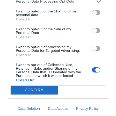
Personal Data Processing Opt Outs
στην Αφρική – Τι λέει το ECDC
I want to opt-out of the Sharing of my
personal data.
«Summer recovery»: Πως θα συνέλθει το δέρμα
Opted In
μας μετά τις διακοπές;
I want to opt-out of the Sale of my
Personal Data.
Opted In
I want to opt-out of processing my
Personal Data for Targeted Advertising.
Opted In
I want to opt-out of Collection, Use,
Retention, Sale, and/or Sharing of my
Personal Data that Is Unrelated with the
Purposes for which it was collected.
Opted Out
CONFIRM
Facebook
Twitter
Data Deletion
Data Access
Privacy Policy
Tags:
ΚΑΡΚΙΝΟΣ
,
ΛΕΜΦΩΜΑ