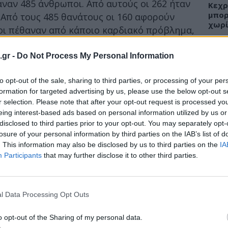
ναν 485 άνθρωποι. Από αυτούς οι 262 ήταν
Κεχρ
μπορ
. Από τους 485 θανάτους οι 160 αφορούν
χωρί
οι πέθαναν από κάποιο καρδιακό πρόβλημα,
κεφαλικά:63 περιπτώσεις.
.gr -
Do Not Process My Personal Information
ι 316 (ποσοστό άνω του 65%) οφείλονται σε
γκεφαλικά επεισόδια.
ΕΙΔΗ
to opt-out of the sale, sharing to third parties, or processing of your per
formation for targeted advertising by us, please use the below opt-out s
 του προβλήματος σας λέμε το γήρας σαν
Άδων
r selection. Please note that after your opt-out request is processed y
προσ
ταγεγραμμένους θανάτους στο ληξιαρχείο,
eing interest-based ads based on personal information utilized by us or
Ακτι
τώσεις θανάτου δεν έχουν κάποιο ηλικιακό
disclosed to third parties prior to your opt-out. You may separately opt-
καρκίνο αναγράφονται και αρκετοί νέοι
losure of your personal information by third parties on the IAB’s list of
. This information may also be disclosed by us to third parties on the
IA
Participants
that may further disclose it to other third parties.
ΥΓΕΙ
Εξάν
αλλε
l Data Processing Opt Outs
εξηγ
o opt-out of the Sharing of my personal data.