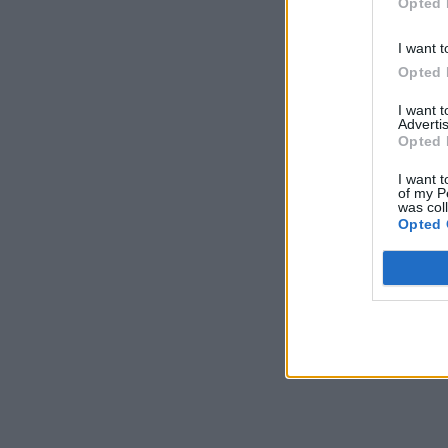
Opted 
I want t
Opted 
I want 
Advertis
Opted 
I want t
of my P
was col
Opted 