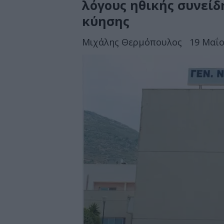
λόγους ηθικής συνείδ
κύησης
Μιχάλης Θερμόπουλος
19 Μαΐο