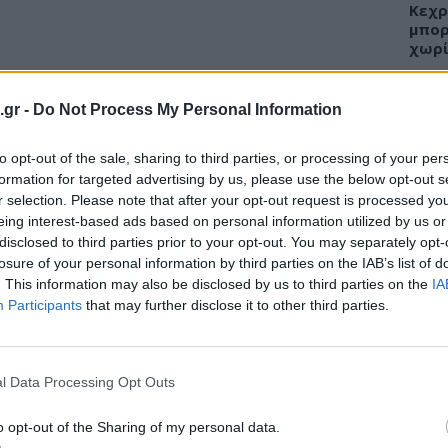
Κεχρ
μπορ
χωρί
.gr -
Do Not Process My Personal Information
ίχαν καταγγελθεί από την διευθύντρια του
ΕΙΔΗ
ν Ιούνιο του 2016 και γνώριζαν χωρίς να
to opt-out of the sale, sharing to third parties, or processing of your per
νση της ιατρικής υπηρεσίας όσο και ο διοικητής
formation for targeted advertising by us, please use the below opt-out s
Άδων
r selection. Please note that after your opt-out request is processed y
ν ανακοίνωση η οποία δημοσιοποιήθηκε
προσ
eing interest-based ads based on personal information utilized by us or
Ακτι
disclosed to third parties prior to your opt-out. You may separately opt-
losure of your personal information by third parties on the IAB’s list of
υσία του προβλήματος που έχει
. This information may also be disclosed by us to third parties on the
IA
γος Σάμου διερωτάται
«για τη σκοπιμότητα της
Participants
that may further disclose it to other third parties.
τα ΜΜΕ σ’ αυτή τη χρονική στιγμή»
ενώ
ΥΓΕΙ
ι και μετά από την άρνηση τους έχουν πάρει
Εξάν
ακοπής κύησης επιδεικνύοντας κοινωνική
αλλε
l Data Processing Opt Outs
εξηγ
o opt-out of the Sharing of my personal data.
μου απαντά
σε δηλώσεις του Γενικού