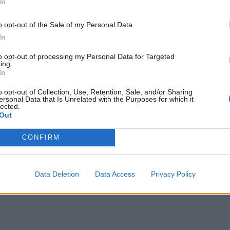
In
Ιατρικού Συλλόγου Δημήτρη Βαρνάβα
που
ακτηρίζοντας τη στάση του
«ανάρμοστη,
o opt-out of the Sale of my Personal Data.
διότι επικαλείται την ιδιότητα του και χωρίς να
In
λογο Σάμου ως όφειλε, αναπαράγει ειδήσεις των
to opt-out of processing my Personal Data for Targeted
κοπιμότητες»
.
ing.
In
o opt-out of Collection, Use, Retention, Sale, and/or Sharing
ersonal Data that Is Unrelated with the Purposes for which it
lected.
Out
CONFIRM
Data Deletion
Data Access
Privacy Policy