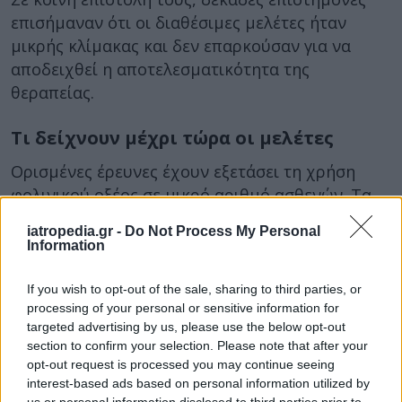
επισήμαναν ότι οι διαθέσιμες μελέτες ήταν
μικρής κλίμακας και δεν επαρκούσαν για να
αποδειχθεί η αποτελεσματικότητα της
θεραπείας.
Τι δείχνουν μέχρι τώρα οι μελέτες
Ορισμένες έρευνες έχουν εξετάσει τη χρήση
φολινικού οξέος σε μικρό αριθμό ασθενών. Τα
αποτελέσματα έδειξαν πιθανές βελτιώσεις σε
iatropedia.gr -
Do Not Process My Personal
ορισμένες δυσκολίες επικοινωνίας και
Information
κοινωνικής αλληλεπίδρασης.
If you wish to opt-out of the sale, sharing to third parties, or
Παρόλα αυτά, οι επιστήμονες τονίζουν ότι
processing of your personal or sensitive information for
απαιτούνται πολύ μεγαλύτερες και πιο
targeted advertising by us, please use the below opt-out
ολοκληρωμένες κλινικές μελέτες πριν δοθεί
section to confirm your selection. Please note that after your
opt-out request is processed you may continue seeing
επίσημη έγκριση.
interest-based ads based on personal information utilized by