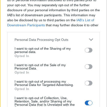
us or personal information disclosed to third parties prior to
Τι ισχύει σήμερα
your opt-out. You may separately opt-out of the further
disclosure of your personal information by third parties on the
Σύμφωνα με τον FDA, η λευκοβορίνη δεν
IAB’s list of downstream participants. This information may
εγκρίνεται ως θεραπεία για τον αυτισμό λόγω
also be disclosed by us to third parties on the
IAB’s List of
«ανεπαρκών δεδομένων». Παρόλα αυτά, σε
Downstream Participants
that may further disclose it to other
ορισμένες περιπτώσεις γιατροί μπορούν να τη
third parties.
συνταγογραφήσουν εκτός εγκεκριμένων
Personal Data Processing Opt Outs
ενδείξεων, εφόσον το κρίνουν απαραίτητο.
I want to opt-out of the Sharing of my
Η απόφαση αυτή θεωρείται από πολλούς
personal data.
Opted In
ειδικούς ως μια προσπάθεια του οργανισμού να
επαναφέρει τη συζήτηση σε καθαρά
I want to opt-out of the Sale of my
Personal Data.
επιστημονική βάση.
Opted In
I want to opt-out of processing my
Personal Data for Targeted Advertising.
Opted In
I want to opt-out of Collection, Use,
Retention, Sale, and/or Sharing of my
Personal Data that Is Unrelated with the