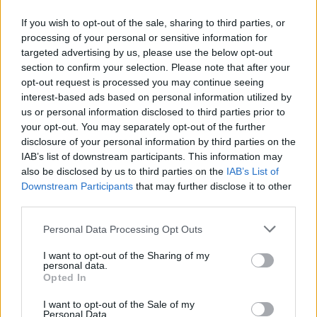
αφορούσε τον τρόπο με τον οποίο
αποδεικνύεται ότι ένα βιοομοειδές φάρμακο
If you wish to opt-out of the sale, sharing to third parties, or
είναι ισοδύναμο με το αρχικό φάρμακο
processing of your personal or sensitive information for
targeted advertising by us, please use the below opt-out
αναφοράς. Όπως ανέφερε η υπηρεσία, το
section to confirm your selection. Please note that after your
συγκεκριμένο έγγραφο δεν ανταποκρίνεται
opt-out request is processed you may continue seeing
πλέον στις σημερινές επιστημονικές και
interest-based ads based on personal information utilized by
ρυθμιστικές προσεγγίσεις, μετά από χρόνια
us or personal information disclosed to third parties prior to
your opt-out. You may separately opt-out of the further
αξιολόγησης αιτήσεων για βιοομοειδή.
disclosure of your personal information by third parties on the
Η κίνηση αυτή ακολουθεί μια ακόμη
IAB’s list of downstream participants. This information may
also be disclosed by us to third parties on the
IAB’s List of
κατευθυντήρια οδηγία που παρουσίασε ο FDA
Downstream Participants
that may further disclose it to other
τον Οκτώβριο, με στόχο τη
μείωση ορισμένων
third parties.
συγκριτικών μελετών για την
αποτελεσματικότητα των βιοομοειδών
.
Personal Data Processing Opt Outs
Σύμφωνα με την υπηρεσία, οι συγκεκριμένες
I want to opt-out of the Sharing of my
μελέτες μπορεί να διαρκέσουν από ένα έως τρία
personal data.
Opted In
χρόνια και να
κοστίσουν περίπου 24
εκατομμύρια δολάρια
.
I want to opt-out of the Sale of my
Personal Data.