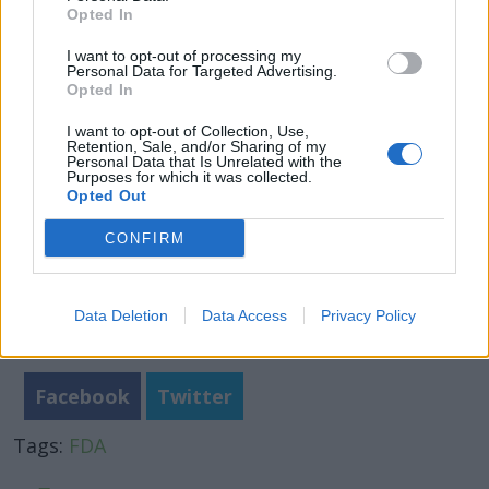
Opted In
Φωτογραφία: istock
I want to opt-out of processing my
Personal Data for Targeted Advertising.
Opted In
I want to opt-out of Collection, Use,
Retention, Sale, and/or Sharing of my
Personal Data that Is Unrelated with the
Purposes for which it was collected.
Opted Out
CONFIRM
Data Deletion
Data Access
Privacy Policy
Facebook
Twitter
Tags:
FDA