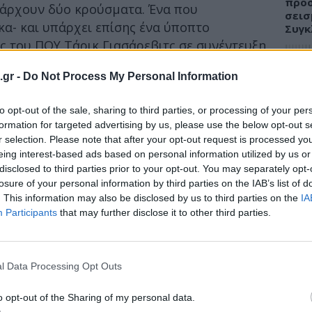
προσ
άρχουν δύο κρούσματα. Ένα που
σεισ
κα- και υπάρχει επίσης ένα ύποπτο
Συγκ
 του ΠΟΥ Τάρικ Γιασάρεβιτς σε συνέντευξη
εύη.
.gr -
Do Not Process My Personal Information
στεί 9 επαφές», πρόσθεσε.
ΔΙΑ
to opt-out of the sale, sharing to third parties, or processing of your per
λα εντοπίστηκε το Σάββατο στην Αμπιτζάν.
08:4
formation for targeted advertising by us, please use the below opt-out s
η Γουινέα, η οποία έφτασε στην Ακτή
r selection. Please note that after your opt-out request is processed y
Διατ
υ προερχόμενη από την πόλη Λαμπέ, στην
eing interest-based ads based on personal information utilized by us or
δίαι
disclosed to third parties prior to your opt-out. You may separately opt-
δικώς απόσταση μεγαλύτερη από 1.500
δεν ε
losure of your personal information by third parties on the IAB’s list of
. This information may also be disclosed by us to third parties on the
IA
Participants
that may further disclose it to other third parties.
ΥΓΕΙ
Euro
l Data Processing Opt Outs
στην
για τ
o opt-out of the Sharing of my personal data.