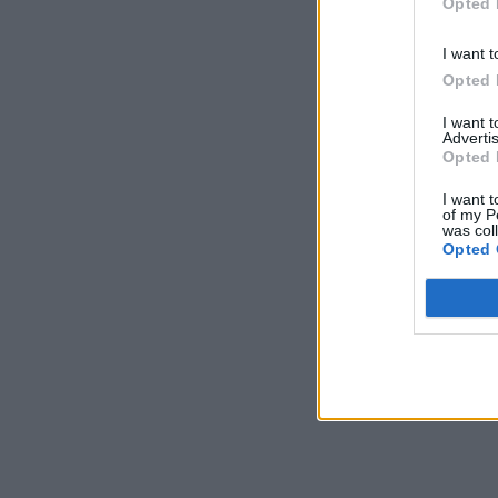
Opted 
I want t
Opted 
I want 
Advertis
Opted 
I want t
of my P
was col
Opted 