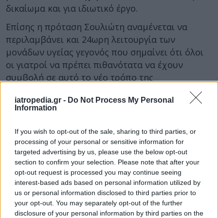
δικαίωμα και για ιδιωτικό έργο.
Επίσης η πρόταση Σουλιώτη αναμένεται να
περιλαμβάνει και 24ωρη λειτουργία των
μονάδων υγείας γεγονός που σημαίνει ότι όλοι
οι γιατροί να πρέπει πιθανότατα να έχουν
συμβολή σε αυτό το νέο τρόπο της
Πρωτοβάθμιας Φροντίδας Υγείας.
iatropedia.gr -
Do Not Process My Personal
ΔΙΑΒΑΣΤΕ ΕΠΙΣΗΣ:
Information
Καταρρέουν οι Εντατικές! Σε λίστες αναμονής 40
If you wish to opt-out of the sale, sharing to third parties, or
ασθενείς τη μέρα
processing of your personal or sensitive information for
targeted advertising by us, please use the below opt-out
Αποκάλυψη: Τα λογιστικά του ΕΟΠΥΥ σε ιδιώτες
section to confirm your selection. Please note that after your
με απ' ευθείας ανάθεση και διαδικασίες εξπρές!
opt-out request is processed you may continue seeing
interest-based ads based on personal information utilized by
Έρχονται οι συγχωνεύσεις στον ΕΟΠΥΥ! Πως θα
us or personal information disclosed to third parties prior to
λειτουργήσουν οι μονάδες υγείας
your opt-out. You may separately opt-out of the further
disclosure of your personal information by third parties on the