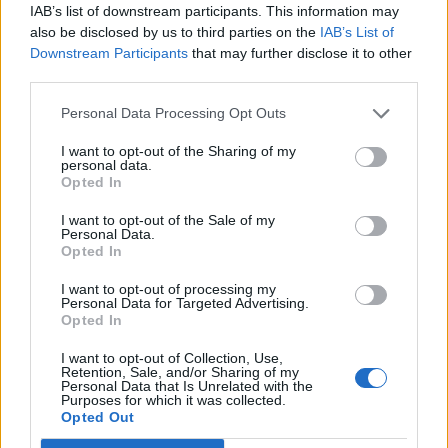
Όταν η Χρυσή Αυγή εισέβαλε στο ΕΣΥ! Το αίμα
IAB’s list of downstream participants. This information may
των…Ελλήνων και οι παράνομες αποκλειστικές
also be disclosed by us to third parties on the
IAB’s List of
Downstream Participants
that may further disclose it to other
third parties.
Personal Data Processing Opt Outs
I want to opt-out of the Sharing of my
personal data.
Opted In
I want to opt-out of the Sale of my
Personal Data.
Opted In
I want to opt-out of processing my
Personal Data for Targeted Advertising.
Opted In
Facebook
Twitter
I want to opt-out of Collection, Use,
Retention, Sale, and/or Sharing of my
Tags:
ΑΔΩΝΙΣ ΓΕΩΡΓΙΑΔΗΣ
,
ΕΟΠΥΥ
,
ΚΥΡΙΑΚΟΣ
Personal Data that Is Unrelated with the
Purposes for which it was collected.
ΣΟΥΛΙΩΤΗΣ
,
ΠΡΟΣΩΠΙΚΟ
,
ΡΕΠΟΡΤΑΖ ΥΓΕΙΑΣ
,
Opted Out
ΣΧΕΔΙΟ