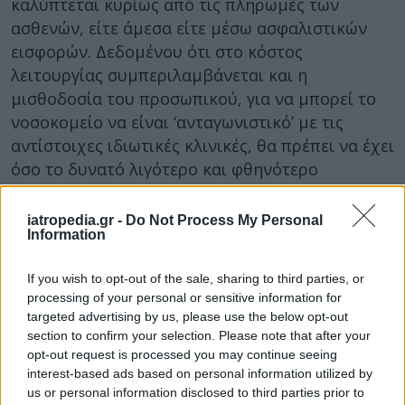
καλύπτεται κυρίως από τις πληρωμές των
ασθενών, είτε άμεσα είτε μέσω ασφαλιστικών
εισφορών. Δεδομένου ότι στο κόστος
λειτουργίας συμπεριλαμβάνεται και η
μισθοδοσία του προσωπικού, για να μπορεί το
νοσοκομείο να είναι ‘ανταγωνιστικό’ με τις
αντίστοιχες ιδιωτικές κλινικές, θα πρέπει να έχει
όσο το δυνατό λιγότερο και φθηνότερο
προσωπικό. Χαρακτηριστική είναι η δήλωση του
υφυπουργού Υγείας ότι ‘
οι προϋπολογισμοί των
iatropedia.gr -
Do Not Process My Personal
Information
δημόσιων νοσοκομείων θα πρέπει σταδιακά να
προσαρμοστούν στην αδήριτη ανάγκη να καλύπτουν
If you wish to opt-out of the sale, sharing to third parties, or
των σύνολο των δαπανών και της μισθοδοσίας
‘»,
processing of your personal or sensitive information for
αναφέρει το Σωματείο εργαζομένων από το
targeted advertising by us, please use the below opt-out
Θριάσιο Νοσοκομείο.
section to confirm your selection. Please note that after your
opt-out request is processed you may continue seeing
Επισημαίνει επίσης, πως υπάρχει σημαντική
interest-based ads based on personal information utilized by
μείωση του αριθμού των μονίμων εργαζομένων
us or personal information disclosed to third parties prior to