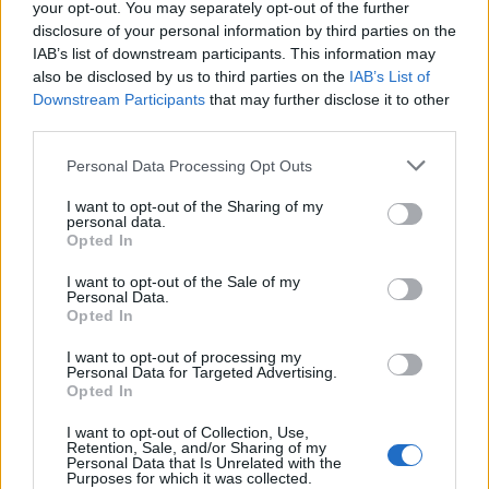
your opt-out. You may separately opt-out of the further
στην Υγεία την τελευταία δεκαετία,
από 93.580
disclosure of your personal information by third parties on the
τον Ιανουάριο 2013 σε 70.785 το Νοέμβριο
IAB’s list of downstream participants. This information may
2023
.
also be disclosed by us to third parties on the
IAB’s List of
Downstream Participants
that may further disclose it to other
«Γι’ αυτό, απορρίπτεται, από όλες τις
third parties.
κυβερνήσεις, το αίτημα μας για μονιμοποίηση
των συμβασιούχων συναδέλφων και σε δεκάδες
Personal Data Processing Opt Outs
νοσοκομεία προχωρεί η διαδικασία για την
I want to opt-out of the Sharing of my
ανάθεση της καθαριότητας, της φύλαξης και της
personal data.
Opted In
σίτισης σε εργολαβικές εταιρείες», προστίθεται
στην ανακοίνωση, αναφέροντας πως το «βάρος»
I want to opt-out of the Sale of my
Personal Data.
πέφτει στις «πλάτες» των εργαζομένων, κυρίως
Opted In
των συμβασιούχων.
I want to opt-out of processing my
Personal Data for Targeted Advertising.
Τέλος, καλούν όλα τα Σωματεία και τους φορείς
Opted In
να συμμετάσχουν
στις κινητοποιήσεις των
I want to opt-out of Collection, Use,
εργαζομένων στις 1 και 22 Φεβρουαρίου στο
Retention, Sale, and/or Sharing of my
Υπουργείο Υγείας
και, όπως αναφέρουν
Personal Data that Is Unrelated with the
Purposes for which it was collected.