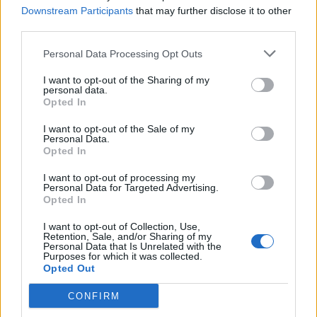
Downstream Participants
that may further disclose it to other
• Απόσυρση των διατάξεων που προβλέπουν τη
third parties.
μεταφορά προσωπικού και δραστηριοτήτων στο
Ωνάσειο.
Personal Data Processing Opt Outs
• Ενίσχυση και χρηματοδότηση των δημόσιων
I want to opt-out of the Sharing of my
εργαστηρίων Ανοσολογίας – Ιστοσυμβατότητας
personal data.
Opted In
του ΕΣΥ.
I want to opt-out of the Sale of my
Personal Data.
Opted In
I want to opt-out of processing my
Personal Data for Targeted Advertising.
Opted In
I want to opt-out of Collection, Use,
Retention, Sale, and/or Sharing of my
Personal Data that Is Unrelated with the
Purposes for which it was collected.
Opted Out
CONFIRM