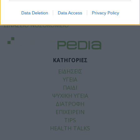
Facebook
Twitter
Data Deletion
Data Access
Privacy Policy
Tags:
ΕΙΝΑΠ
,
ΕΡΓΑΣΤΗΡΙΟ ΙΣΤΟΣΥΜΒΑΤΟΤΗΤΑΣ
,
ΩΝΑΣΕΙΟ ΝΟΣΟΚΟΜΕΙΟ
ΚΑΤΗΓΟΡΙΕΣ
ΕΙΔΗΣΕΙΣ
ΥΓΕΙΑ
ΠΑΙΔΙ
ΨΥΧΙΚΗ ΥΓΕΙΑ
ΔΙΑΤΡΟΦΗ
ΕΠΙΧΕΙΡΕΙΝ
TIPS
HEALTH TALKS