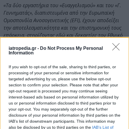
«Τα δύο εργαστήρια του «Ευαγγελισμού» και του «Γ.
Γεννηματάς», διαπιστευμένα από την Ευρωπαϊκή
Ομοσπονδία Ανοσογενετικής (EFI), έχουν αποδείξει
την αποτελεσματικότητα και την επιστημονική τους
επάρκεια, στηρίζοντας εδώ και δεκαετίες τον Εθνικό
Οργανισμό Μεταμοσχεύσεων (ΕΟΜ) και τους
iatropedia.gr -
Do Not Process My Personal
ασθενείς που αναμένουν τη δεύτερη ευκαιρία ζωής
Information
μέσα από τη μεταμόσχευση»,
αναφέρουν οι γιατροί.
If you wish to opt-out of the sale, sharing to third parties, or
Η ΕΙΝΑΠ θεωρεί ότι η μεταφορά προσωπικού και
processing of your personal or sensitive information for
δραστηριοτήτων από το ΕΣΥ σε ένα ΝΠΙΔ,
targeted advertising by us, please use the below opt-out
συνιστά
«μεθοδευμένη αποδυνάμωση του δημόσιου
section to confirm your selection. Please note that after your
συστήματος υγείας, εμπορευματοποίηση των
opt-out request is processed you may continue seeing
interest-based ads based on personal information utilized by
μεταμοσχεύσεων και της δωρεάς οργάνων, που
us or personal information disclosed to third parties prior to
αποτελεί ύψιστη πράξη αλτρουισμού και κοινωνικής
your opt-out. You may separately opt-out of the further
αλληλεγγύης».
disclosure of your personal information by third parties on the
IAB’s list of downstream participants. This information may
Οι γιατροί απαιτούν:
also be disclosed by us to third parties on the
IAB’s List of