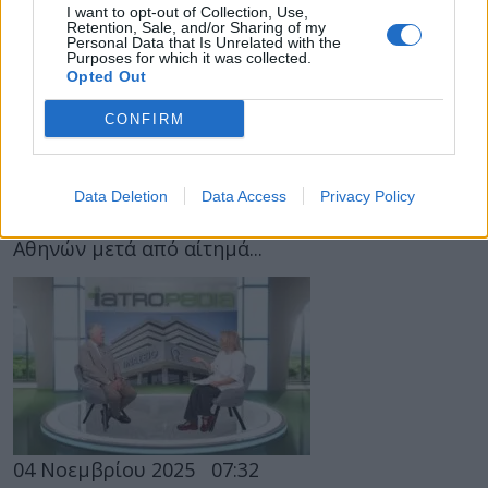
I want to opt-out of Collection, Use,
Retention, Sale, and/or Sharing of my
19 Νοεμβρίου 2025
16:50
Personal Data that Is Unrelated with the
Purposes for which it was collected.
Opted Out
Επίσκεψη φοιτητών της Ιατρικής
Σχολής ΕΚΠΑ στο Ωνάσειο Νοσοκομείο
CONFIRM
Το Ωνάσειο Νοσοκομείο υποδέχθηκε πρόσφατα
ομάδα φοιτητών της Ιατρικής Σχολής του
Data Deletion
Data Access
Privacy Policy
Εθνικού και Καποδιστριακού Πανεπιστημίου
Αθηνών μετά από αίτημά...
04 Νοεμβρίου 2025
07:32