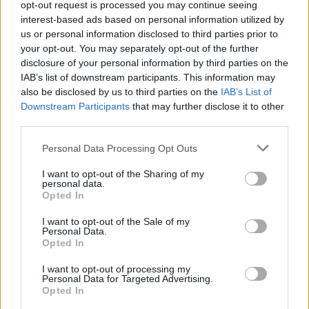
opt-out request is processed you may continue seeing
interest-based ads based on personal information utilized by
us or personal information disclosed to third parties prior to
your opt-out. You may separately opt-out of the further
14 Ιανουαρίου 2026
15:45
disclosure of your personal information by third parties on the
IAB’s list of downstream participants. This information may
also be disclosed by us to third parties on the
IAB’s List of
Ωνάσειο Νοσοκομείο: Νέα
Downstream Participants
that may further disclose it to other
υπερσύγχρονη συσκευή μεταφοράς
third parties.
καρδιάς ενισχύει τις μεταμοσχεύσεις
Personal Data Processing Opt Outs
Συγχαρητήρια από τον Άδωνι Γεωργιάδη στον
I want to opt-out of the Sharing of my
πρόεδρο του Ωνασείου, καθηγητή Ιωάννη
personal data.
Μπολέτη, και σε όλη την ομάδα του για...
Opted In
I want to opt-out of the Sale of my
Personal Data.
Opted In
I want to opt-out of processing my
Personal Data for Targeted Advertising.
Opted In