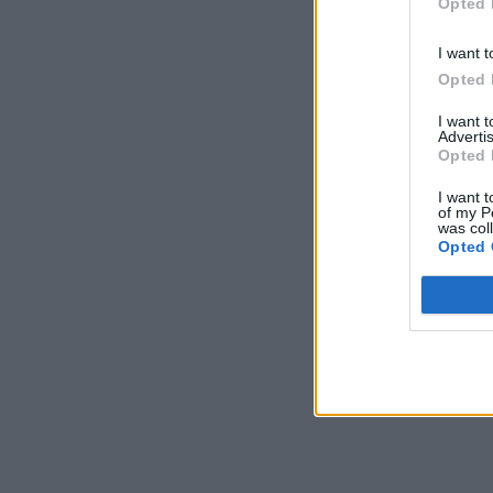
Opted 
I want t
Opted 
I want 
Advertis
Opted 
I want t
of my P
was col
Opted 