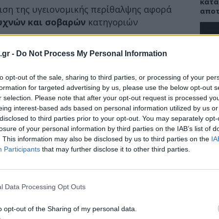
κατά
ιση της υγειονομικής περίθαλψης αφορά
αποτ
υχνών και σοβαρών
κατηγοριών
ην Κλειστή Νοσοκομειακή Περίθαλψη για
.gr -
Do Not Process My Personal Information
ΕΙΔΗ
ια πραγματικότητα: τα νοσήματα του
to opt-out of the sale, sharing to third parties, or processing of your per
ικού
(11,1%) και τα
νεοπλάσματα
(10,8%)
Αντό
το κ
formation for targeted advertising by us, please use the below opt-out s
πρώτες αιτίες εισαγωγής στο ΕΣΥ.
στη 
r selection. Please note that after your opt-out request is processed y
eing interest-based ads based on personal information utilized by us or
ιστα, δείχνουν πώς στους
άνδρες
disclosed to third parties prior to your opt-out. You may separately opt-
κλοφορικού
(16,2%), ενώ για τις
γυναίκες
losure of your personal information by third parties on the IAB’s list of
ησης
, του
τοκετού
και της
λοχείας
(11,7%).
. This information may also be disclosed by us to third parties on the
IA
ΠΑΙΔ
Participants
that may further disclose it to other third parties.
Παγκ
Θηλα
πρώτ
l Data Processing Opt Outs
παιδ
o opt-out of the Sharing of my personal data.