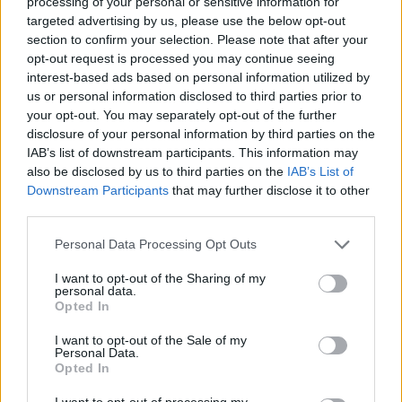
processing of your personal or sensitive information for
καλό νέο είναι πως η 87χρονη
targeted advertising by us, please use the below opt-out
τραγουδίστρια εξακολουθεί να έχει επαφή με το
section to confirm your selection. Please note that after your
περιβάλλον της και αναγνωρίζει τους
opt-out request is processed you may continue seeing
ανθρώπους που έχει δίπλα της.
interest-based ads based on personal information utilized by
us or personal information disclosed to third parties prior to
Φωτογραφία: Eurokinissi
your opt-out. You may separately opt-out of the further
disclosure of your personal information by third parties on the
IAB’s list of downstream participants. This information may
also be disclosed by us to third parties on the
IAB’s List of
Downstream Participants
that may further disclose it to other
third parties.
Personal Data Processing Opt Outs
I want to opt-out of the Sharing of my
personal data.
Opted In
I want to opt-out of the Sale of my
Personal Data.
Opted In
Facebook
Twitter
I want to opt-out of processing my