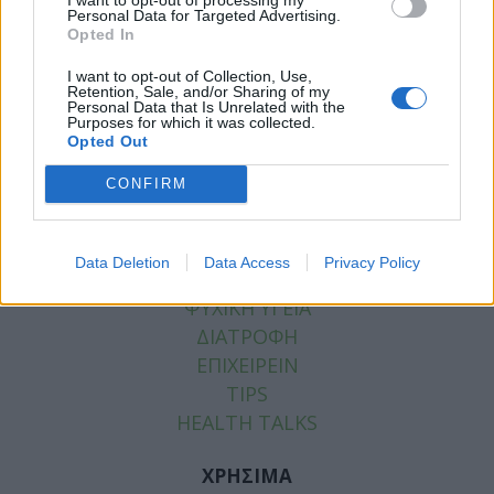
Personal Data for Targeted Advertising.
Tags:
ΑΙΜΟΡΡΑΓΙΚΟ ΕΓΚΕΦΑΛΙΚΟ
,
ΕΓΚΕΦΑΛΙΚΟ
Opted In
ΕΠΕΙΣΟΔΙΟ
,
ΜΑΡΙΝΕΛΛΑ
I want to opt-out of Collection, Use,
Retention, Sale, and/or Sharing of my
Personal Data that Is Unrelated with the
Purposes for which it was collected.
Opted Out
ΚΑΤΗΓΟΡΙΕΣ
CONFIRM
ΕΙΔΗΣΕΙΣ
ΥΓΕΙΑ
Data Deletion
Data Access
Privacy Policy
ΠΑΙΔΙ
ΨΥΧΙΚΗ ΥΓΕΙΑ
ΔΙΑΤΡΟΦΗ
ΕΠΙΧΕΙΡΕΙΝ
TIPS
HEALTH TALKS
ΧΡΗΣΙΜΑ