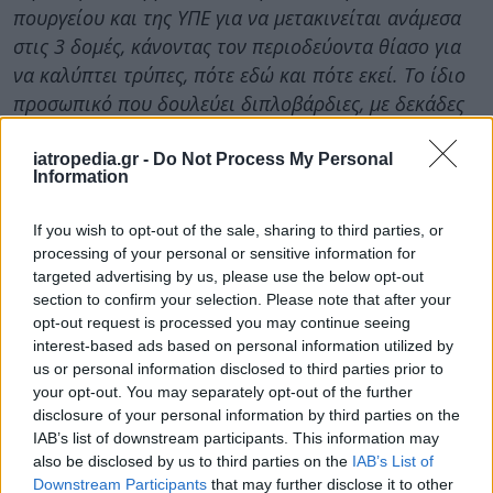
πουργείου και της ΥΠΕ για να μετακινείται ανάμεσα
στις 3 δομές, κάνοντας τον περιοδεύοντα θίασο για
να καλύπτει τρύπες, πότε εδώ και πότε εκεί. Το ίδιο
προσωπικό που δουλεύει διπλοβάρδιες, με δεκάδες
χρωστούμενα ρεπό για να καλυφθούν οι ανάγκες των
τμημάτων», τονίζουν
οι εργαζομενοι της Νίκαιας..
iatropedia.gr -
Do Not Process My Personal
Information
Τι ζητούν οι εργαζόμενοι
If you wish to opt-out of the sale, sharing to third parties, or
processing of your personal or sensitive information for
«Δεν περισσεύει κανείς», τονίζουν οι
targeted advertising by us, please use the below opt-out
υγειονομικοί, οι οποίοι διεκδικούν:
section to confirm your selection. Please note that after your
opt-out request is processed you may continue seeing
Την πλήρη στελέχωση και επαναλειτουργία
interest-based ads based on personal information utilized by
του Λοιμωδών
us or personal information disclosed to third parties prior to
Μαζικές προσλήψεις μόνιμου προσωπικού
your opt-out. You may separately opt-out of the further
Την απόσυρση του άρθρου 34 του
disclosure of your personal information by third parties on the
IAB’s list of downstream participants. This information may
νομοσχεδίου
also be disclosed by us to third parties on the
IAB’s List of
Οι εργαζόμενοι ξεκινούν κλιμακούμενες
Downstream Participants
that may further disclose it to other