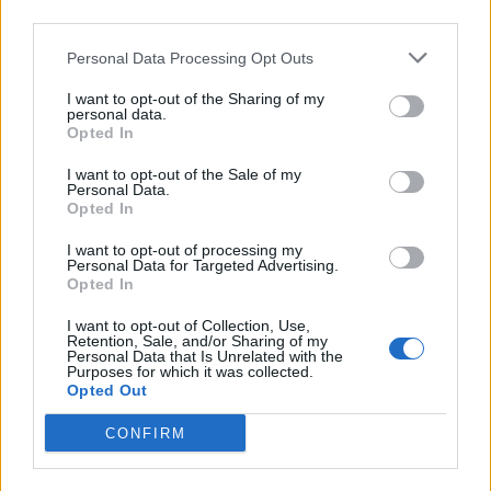
third parties.
κινητοποιήσεις, με στάσεις εργασίας στις 7 και 8
Μαρτίου, ενώ συμμετέχουν στη γενική απεργία
Personal Data Processing Opt Outs
της 9ης Μαρτίου. Προειδοποιούν, μάλιστα, με
I want to opt-out of the Sharing of my
κλείσιμο της εφημερίας αν δεν αποσυρθεί το
personal data.
σχέδιο νόμου.
Opted In
I want to opt-out of the Sale of my
Personal Data.
Opted In
I want to opt-out of processing my
Personal Data for Targeted Advertising.
Opted In
I want to opt-out of Collection, Use,
Retention, Sale, and/or Sharing of my
Personal Data that Is Unrelated with the
Purposes for which it was collected.
Opted Out
CONFIRM
Facebook
Twitter