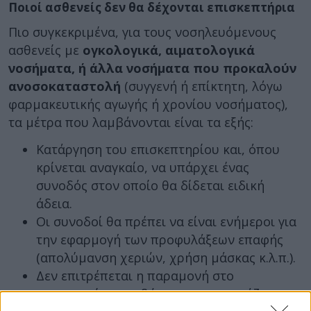
Ποιοί ασθενείς δεν θα δέχονται επισκεπτήρια
Πιο συγκεκριμένα, για τους νοσηλευόμενους
ασθενείς με
ογκολογικά, αιματολογικά
νοσήματα, ή άλλα νοσήματα που προκαλούν
ανοσοκαταστολή
(συγγενή ή επίκτητη, λόγω
φαρμακευτικής αγωγής ή χρονίου νοσήματος),
τα μέτρα που λαμβάνονται είναι τα εξής:
Κατάργηση του επισκεπτηρίου και, όπου
κρίνεται αναγκαίο, να υπάρχει ένας
συνοδός στον οποίο θα δίδεται ειδική
άδεια.
Οι συνοδοί θα πρέπει να είναι ενήμεροι για
την εφαρμογή των προφυλάξεων επαφής
(απολύμανση χεριών, χρήση μάσκας κ.λ.π.).
Δεν επιτρέπεται η παραμονή στο
νοσοκομείο συνοδών που παρουσιάζουν