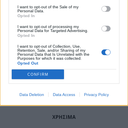
ΕΠΙΣΚΕΠΤΗΡΙΑ ΝΟΣΟΚΟΜΕΙΑ
,
ΚΟΡΟΝΟΙΟΣ
,
I want to opt-out of the Sale of my
ΝΟΣΟΚΟΜΕΙΑ
Personal Data.
Opted In
I want to opt-out of processing my
Personal Data for Targeted Advertising.
Opted In
ΚΑΤΗΓΟΡΙΕΣ
I want to opt-out of Collection, Use,
ΕΙΔΗΣΕΙΣ
Retention, Sale, and/or Sharing of my
Personal Data that Is Unrelated with the
ΥΓΕΙΑ
Purposes for which it was collected.
Opted Out
ΠΑΙΔΙ
ΨΥΧΙΚΗ ΥΓΕΙΑ
CONFIRM
ΔΙΑΤΡΟΦΗ
ΕΠΙΧΕΙΡΕΙΝ
Data Deletion
Data Access
TIPS
Privacy Policy
HEALTH TALKS
ΧΡΗΣΙΜΑ