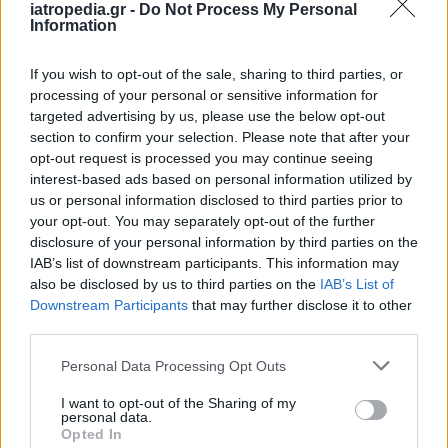
οποιοδήποτε σύμπτωμα ενδεικτικό
iatropedia.gr -
Do Not Process My Personal
λοίμωξης ανώτερου αναπνευστικού
Information
(πυρετό, δεκατική πυρετική κίνηση, βήχα,
If you wish to opt-out of the sale, sharing to third parties, or
φαρυγγαλγία, ρινική καταρροή).
processing of your personal or sensitive information for
targeted advertising by us, please use the below opt-out
section to confirm your selection. Please note that after your
opt-out request is processed you may continue seeing
interest-based ads based on personal information utilized by
us or personal information disclosed to third parties prior to
your opt-out. You may separately opt-out of the further
disclosure of your personal information by third parties on the
IAB’s list of downstream participants. This information may
also be disclosed by us to third parties on the
IAB’s List of
Downstream Participants
that may further disclose it to other
third parties.
Personal Data Processing Opt Outs
Facebook
Twitter
I want to opt-out of the Sharing of my
personal data.
Tags:
ΕΚΤΑΚΤΑ ΜΕΤΡΑ ΥΠΟΥΡΓΕΙΟΥ ΥΓΕΙΑΣ
,
Opted In