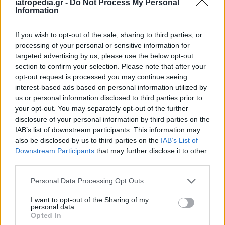
iatropedia.gr -
Do Not Process My Personal
ΕΛΛΗΝΙΚΗ ΟΜΟΣΠΟΝΔΙΑ ΘΑΛΑΣΣΑΙΜΙΑΣ
Information
Παντελής Λαγώνης, υπεύθυνος Δημ. Σχέσεων
If you wish to opt-out of the sale, sharing to third parties, or
processing of your personal or sensitive information for
«ΣΥΝΕΧΙΖΩ» ΠΑΝΕΛΛΗΝΙΟΣ ΣΥΛΛΟΓΟΣ (ο.κ.)
targeted advertising by us, please use the below opt-out
ΜΕΤΑΜΟΣΧΕΥΜΕΝΩΝ ΚΑΡΔΙΑΣ ΠΝΕΥΜΟΝΑ
section to confirm your selection. Please note that after your
opt-out request is processed you may continue seeing
Χριστόφορος Γκουτμάχερ, Ταμίας
interest-based ads based on personal information utilized by
us or personal information disclosed to third parties prior to
ΕΛΛΗΝΙΚΗ ΟΜΟΣΠΟΝΔΙΑ ΔΙΑΒΗΤΗ (ΕΛΟΔΙ)
your opt-out. You may separately opt-out of the further
Δημήτρης Συκιώτης, Πρόεδρος
disclosure of your personal information by third parties on the
IAB’s list of downstream participants. This information may
ΟΜΙΛΟΣ ΕΘΕΛΟΝΤΩΝ ΚΑΤΑ ΤΟΥ ΚΑΡΚΙΝΟΥ
also be disclosed by us to third parties on the
IAB’s List of
ΑΓΚΑΛΙΑΖΩ
Downstream Participants
that may further disclose it to other
third parties.
Αντωνία Φιλιππίδου, Τακτικό Μέλος
Personal Data Processing Opt Outs
ΣΥΛΛΟΓΟΣ ΓΟΝΙΩΝ ΠΑΙΔΙΩΝ ΜΕ
I want to opt-out of the Sharing of my
ΝΕΟΠΛΑΣΜΑΤΙΚΗ ΑΣΘΕΝΕΙΑ «ΦΛΟΓΑ»
personal data.
Opted In
Μαρία Τρυφωνίδη, Τακτικό Μέλος