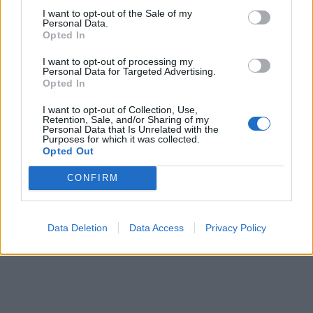
I want to opt-out of the Sale of my
ΚΕΝΤΡΟ ΖΩΗΣ ΓΙΑ ΤΗΝ ΥΠΟΣΤΗΡΙΞΗ ΤΩΝ
Personal Data.
Opted In
ΑΝΘΡΩΠΩΝ ΠΟΥ ΖΟΥΝ ΜΕ HIV/AIDS
I want to opt-out of processing my
Άννα Καβούρη, υπεύθυνη Κοιν. Υπηρεσίας
Personal Data for Targeted Advertising.
Opted In
ΕΛΛΗΝΙΚΗ ΕΤΑΙΡΕΙΑ ΝΟΣΟΥ ALZHEIMER ΚΑΙ
I want to opt-out of Collection, Use,
ΣΥΝΑΦΩΝ ΔΙΑΤΑΡΑΧΩΝ
Retention, Sale, and/or Sharing of my
Personal Data that Is Unrelated with the
Μαρία Σπανού, Κοινωνική Λειτουργός
Purposes for which it was collected.
Opted Out
ΕΘΝΙΚΗ ΟΜΟΣΠΟΝΔΙΑ ΤΥΦΛΩΝ
CONFIRM
Ευστράτιος Χατζηχαραλάμπους, Μέλος Γεν.
Συμβουλίου και υπεύθυνος για θέματα υγείας
Data Deletion
Data Access
Privacy Policy