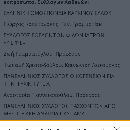
εκπρόσωποι Συλλόγων Ασθενών:
ΕΛΛΗΝΙΚΗ ΟΜΟΣΠΟΝΔΙΑ ΚΑΡΚΙΝΟΥ ΕΛΛΟΚ
Γιώργος Καπετανάκης, Γεν. Γραμματέας
ΣΥΛΛΟΓΟΣ ΕΘΕΛΟΝΤΩΝ ΦΙΛΩΝ ΙΑΤΡΩΝ
«Κ.Ε.Φ.Ι.»
Ζωή Γραμματόγλου, Πρόεδρος
Φωτεινή Χριστοδούλου, Κοινωνική Λειτουργός
ΠΆΝΕΛΛΗΝΙΟΣ ΣΥΛΛΟΓΟΣ ΟΙΚΟΓΕΝΕΙΩΝ ΓΙΑ
ΤΗΝ ΨΥΧΙΚΗ ΥΓΕΙΑ
Αναστασία Γιαννετοπούλου, Πρόεδρος
ΠΑΝΕΛΛΗΝΙΟΣ ΣΥΛΛΟΓΟΣ ΠΑΣΧΟΝΤΩΝ ΑΠΟ
ΜΕΣΟΓΕΙΑΚΗ ΑΝΑΙΜΙΑ ΠΑΣΠΑΜΑ
Χριστίνα Αργύρη, Ταμίας Δ.Σ.