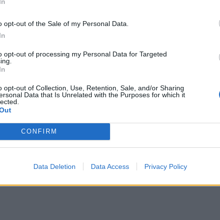
γιατρού και την προστασία της υγείας του
In
o opt-out of the Sale of my Personal Data.
In
to opt-out of processing my Personal Data for Targeted
ing.
In
o opt-out of Collection, Use, Retention, Sale, and/or Sharing
ersonal Data that Is Unrelated with the Purposes for which it
lected.
Out
CONFIRM
Data Deletion
Data Access
Privacy Policy