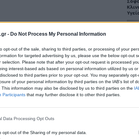
Σοφά
Κλιν
Υγεί
σεις και στους γιατρούς οι οποίοι
.gr -
Do Not Process My Personal Information
απαξίωση και στην οικονομική εξαθλίωση.
ΥΓΕΙ
to opt-out of the sale, sharing to third parties, or processing of your per
θεί σε μια μάστιγα μετανάστευσης των
Πώς 
formation for targeted advertising by us, please use the below opt-out s
ούν πλέον να επιβιώσουν.
«πλή
r selection. Please note that after your opt-out request is processed y
προσ
eing interest-based ads based on personal information utilized by us or
ς πολλές φορές δεν μπορούν να
disclosed to third parties prior to your opt-out. You may separately opt-
υς ούτε να πραγματοποιήσουν τις
losure of your personal information by third parties on the IAB’s list of
άσταχτες συμμετοχές που έχουν επιβληθεί
. This information may also be disclosed by us to third parties on the
IA
είς να παραλείπουν δόσεις φαρμάκων ,να
Participants
that may further disclose it to other third parties.
ΕΙΔΗ
ή ν απευθύνονται στα Κοινωνικά Ιατρεία.
Γλυφ
έντευξη τύπου «ο Ιατρικός Σύλλογος
45χρ
l Data Processing Opt Outs
ούλιο Επικρατείας και είναι
ανοι
α τα ένδικα μέσα για να προασπίσει την
o opt-out of the Sharing of my personal data.