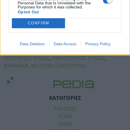
Personal Data that Is Unrelated with the
Purposes for which it was collected.
Opted Out
Facebook
Twitter
CONFIRM
Tags:
ΑΝΑΠΛΗΡΩΤΗΣ ΥΠΟΥΡΓΟΣ ΥΓΕΙΑΣ
,
ΑΡΜΟΔΙΟΤΗΤΕΣ
,
ΔΡΑΣΤΙΚΗ ΟΥΣΙΑ
,
ΜΑΡΙΟΣ
Data Deletion
Data Access
Privacy Policy
ΣΑΛΜΑΣ
,
ΡΕΠΟΡΤΑΖ ΥΓΕΙΑΣ
,
ΣΥΝΤΑΓΟΓΡΑΦΗΣΗ
,
ΥΠΟΥΡΓΕΙΟ ΥΓΕΙΑΣ
,
ΥΦΥΠΟΥΡΓΟΣ ΥΓΕΙΑΣ
,
ΦΑΡΜΑΚΑ
,
ΦΩΤΕΙΝΗ ΣΚΟΠΟΥΛΗ
ΚΑΤΗΓΟΡΙΕΣ
ΕΙΔΗΣΕΙΣ
ΥΓΕΙΑ
ΠΑΙΔΙ