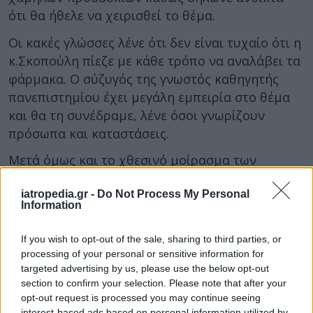
ότι θα ήθελε να χειρισθεί το θέμα.
Οι κακές γλώσσες λένε ότι δεν είναι τυχαίο ότι η
κ.Σκοπούλη πίεζε με κάθε τρόπο να αναλάβει τα
φάρμακα. Ο σύζυγός της γνωστός καθηγητής
πανεπιστημίου έχει μεγάλη εμπειρία στο θέμα
και θα τη συνέδραμε, λένε όσοι γνωρίζουν
πρόσωπα και καταστάσεις.
Μετά όμως και το χθεσινό μοίρασμα των
αρμοδιοτήτων, η κ.Σκοπούλη εμφανίζεται
iatropedia.gr -
Do Not Process My Personal
δυσαρεστημένη για το …περιορισμένο
Information
αντικείμενο που της ανατέθηκε.
Βέβαια αίσθηση προκαλεί και το γεγονός ότι η
If you wish to opt-out of the sale, sharing to third parties, or
processing of your personal or sensitive information for
υφυπουργός εμφανίζεται και υπέρμαχη της
targeted advertising by us, please use the below opt-out
τρόικας λέγοντας χαρακτηριστικά: “Οι κανόνες
section to confirm your selection. Please note that after your
που μπαίνουν από τους Ευρωπαίους δεν είναι
opt-out request is processed you may continue seeing
interest-based ads based on personal information utilized by