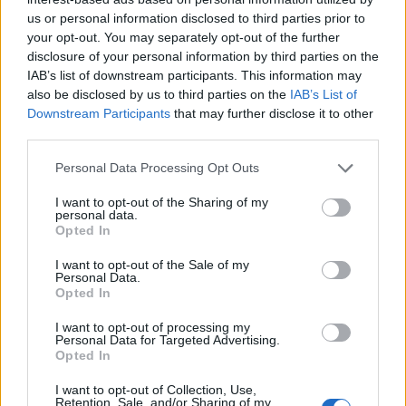
κόντρα στον κόσμο.
us or personal information disclosed to third parties prior to
Όταν ο Ευρωπαίος λέει να μπει η δραστική
your opt-out. You may separately opt-out of the further
disclosure of your personal information by third parties on the
ουσία, δεν είναι κόντρα στον κόσμο. Αυτήν ξέρει
IAB’s list of downstream participants. This information may
ο γιατρός. Είναι σωστό για τους ασθενείς. Για το
also be disclosed by us to third parties on the
IAB’s List of
ποιο είναι το σκεύασμα ευθύνεται άλλος.
Downstream Participants
that may further disclose it to other
third parties.
Δε θέλουν οι πολιτικοί να εφαρμοσθεί γιατί το
μπαξίσι είναι παντού”.
Personal Data Processing Opt Outs
Δήμητρα Ευθυμιάδου
I want to opt-out of the Sharing of my
personal data.
Opted In
I want to opt-out of the Sale of my
Personal Data.
Opted In
I want to opt-out of processing my
Personal Data for Targeted Advertising.
Opted In
I want to opt-out of Collection, Use,
Retention, Sale, and/or Sharing of my