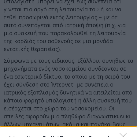
υπολογιστή μπορεί να έχει έως συνέπεια ότι
γίνεται πιο αργό στη λειτουργία του ή και να
τεθεί προσωρινά εκτός λειτουργίας – με ότι
αυτό συνεπάγεται από ιατρική άποψη (π.χ. για
μια συσκευή που παρακολουθεί τη λειτουργία
της καρδιάς του ασθενούς σε μια μονάδα
εντατικής θεραπείας).
Σύμφωνα με τους ειδικούς, εξάλλου, συνήθως τα
μηχανήματα ενός νοσοκομείου συνδέονται σε
ένα εσωτερικό δίκτυο, το οποίο με τη σειρά του
έχει σύνδεση στο Ίντερνετ, με συνέπεια ο
ιατρικός εξοπλισμός δυνητικά να απειλείται από
κάποιο φορητό υπολογιστή ή άλλη συσκευή που
εισέρχεται στο χώρο του νοσοκομείου. Οι
απειλές αφορούν μια πληθώρα διαγνωστικών κι
άλλων μηχανημάτων, ακόμα και πανάκριβους
μαγνητικούς τομογράφους. Όσο τα νοσοκομεία