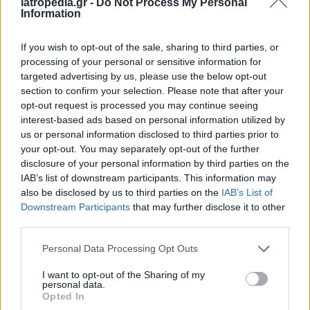
iatropedia.gr -
Do Not Process My Personal
και άλλα ιατρικά/διαγνωστικά κέντρα
Information
διασυνδέονται όλο και περισσότερο και οι νέες
τεχνολογίες κατακλύζουν τον τομέα της υγείας
If you wish to opt-out of the sale, sharing to third parties, or
(π.χ. τηλεϊατρική), τόσο η απειλή γίνεται εν
processing of your personal or sensitive information for
targeted advertising by us, please use the below opt-out
δυνάμει πιο σοβαρή.
section to confirm your selection. Please note that after your
Οι έως τώρα εκτιμήσεις πάντως είναι ότι οι
opt-out request is processed you may continue seeing
interest-based ads based on personal information utilized by
χάκερς δεν έχουν βάλει στόχο ειδικά τα ιατρικά
us or personal information disclosed to third parties prior to
μηχανήματα, όμως τα τελευταία μάλλον
your opt-out. You may separately opt-out of the further
αποτελούν «παράπλευρες απώλειες» του
disclosure of your personal information by third parties on the
πολέμου που μαίνεται στο κυβερνοδιάστημα, με
IAB’s list of downstream participants. This information may
also be disclosed by us to third parties on the
IAB’s List of
όλο και περισσότερους υπολογιστές ανά τον
Downstream Participants
that may further disclose it to other
κόσμο να πέφτουν θύματα των χάκερς. Όπως
third parties.
τόνισαν οι ειδικοί, το ιατρικό λογισμικό έχει
κάνει θαύματα στην ιατρική, όμως δεν πρέπει να
Personal Data Processing Opt Outs
ξεχνά κανείς ότι παραμένει πάντα λογισμικό,
I want to opt-out of the Sharing of my
άρα ευάλωτο σε επιθέσεις ιών υπολογιστών.
personal data.
Opted In