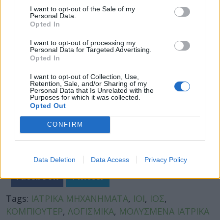
Μια έρευνα στη Βρετανία αποκάλυψε ότι και εκεί
I want to opt-out of the Sale of my
το Εθνικό Σύστημα Υγείας αντιμετωπίζει
Personal Data.
Opted In
ανάλογες απειλές για τους υπολογιστές του.
I want to opt-out of processing my
Personal Data for Targeted Advertising.
Opted In
I want to opt-out of Collection, Use,
Retention, Sale, and/or Sharing of my
Personal Data that Is Unrelated with the
Purposes for which it was collected.
Opted Out
CONFIRM
Data Deletion
Data Access
Privacy Policy
Facebook
Twitter
Tags:
ΙΑΤΡΙΚΑ ΜΗΧΑΝΗΜΑΤΑ
,
ΙΟΙ
,
ΙΟΣ
,
ΚΟΜΠΙΟΥΤΕΡ
,
ΛΟΓΙΣΜΙΚΑ
,
ΜΟΛΥΣΜΕΝΑ ΙΑΤΡΙΚΑ